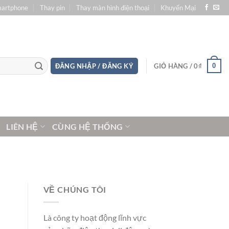
martphone
Thay pin
Thay màn hình điện thoại
Khuyến Mại
0
ĐĂNG NHẬP / ĐĂNG KÝ
GIỎ HÀNG /
0
₫
LIÊN HỆ
CÙNG HỆ THỐNG
VỀ CHÚNG TÔI
Là công ty hoạt động lĩnh vực