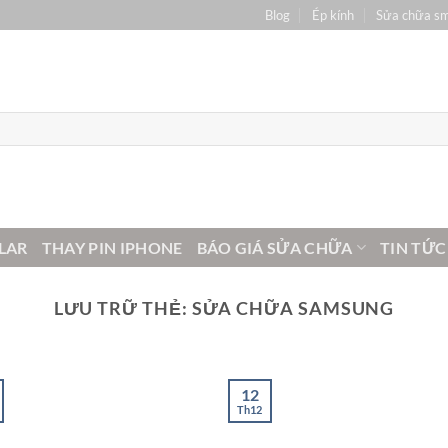
Blog
Ép kính
Sửa chữa s
LAR
THAY PIN IPHONE
BÁO GIÁ SỬA CHỮA
TIN TỨC
LƯU TRỮ THẺ:
SỬA CHỮA SAMSUNG
12
Th12