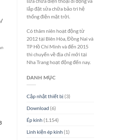
sửa chữa điện thoại di động và
lắp đặt sửa chữa bảo trì hệ
thống điện mặt trời.
o/
g
Có thâm niên hoạt động từ
2012 tại Biên Hòa, Đồng Nai và
TP Hồ Chí Minh và đến 2015
ạn
thì chuyển về địa chỉ mới tại
Nha Trang hoạt động đến nay.
DANH MỤC
Cập nhật thiết bị
(3)
Download
(6)
Ép kính
(1.154)
3
Linh kiện ép kính
(1)