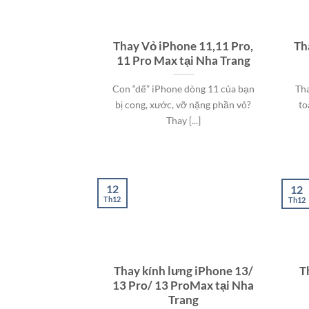
Thay Vỏ iPhone 11,11 Pro,
Th
11 Pro Max tại Nha Trang
Con “dế” iPhone dòng 11 của bạn
Tha
bị cong, xước, vỡ nặng phần vỏ?
to
Thay [...]
12
12
Th12
Th12
Thay kính lưng iPhone 13/
T
13 Pro/ 13 ProMax tại Nha
Trang