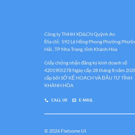
Công ty TNHH XD&CN Quỳnh An
Địa chỉ: 592 Lê Hồng Phong Phường Phướ
Hải , TP Nha Trang, tỉnh Khánh Hòa
Giấy chứng nhận đăng ký kinh doanh số
4201905278 Ngày cấp 28 tháng 8 năm 202
cấp bới SỞ KẾ HOẠCH VÀ ĐẦU TƯ TỈNH
KHÁNH HÒA
CALL US
E-MAIL
© 2026 Flatsome UI