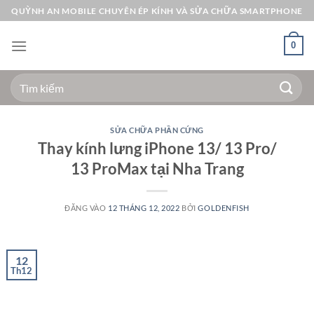
Bỏ
QUỲNH AN MOBILE CHUYÊN ÉP KÍNH VÀ SỬA CHỮA SMARTPHONE
qua
nội
0
dung
Tìm
kiếm:
SỬA CHỮA PHẦN CỨNG
Thay kính lưng iPhone 13/ 13 Pro/
13 ProMax tại Nha Trang
ĐĂNG VÀO
12 THÁNG 12, 2022
BỞI
GOLDENFISH
12
Th12