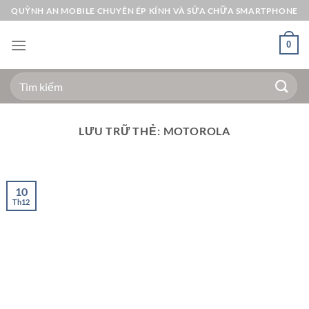
Bỏ
QUỲNH AN MOBILE CHUYÊN ÉP KÍNH VÀ SỬA CHỮA SMARTPHONE
qua
nội
0
dung
Tìm
kiếm:
LƯU TRỮ THẺ:
MOTOROLA
10
Th12