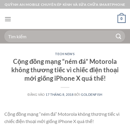
Bỏ
QUỲNH AN MOBILE CHUYÊN ÉP KÍNH VÀ SỬA CHỮA SMARTPHONE
qua
nội
0
dung
Tìm
kiếm:
TECH NEWS
Cộng đồng mạng “ném đá” Motorola
không thương tiếc vì chiếc điện thoại
mới giống iPhone X quá thể!
ĐĂNG VÀO
17 THÁNG 8, 2018
BỞI
GOLDENFISH
Cộng đồng mạng “ném đá” Motorola không thương tiếc vì
chiếc điện thoại mới giống iPhone X quá thể!