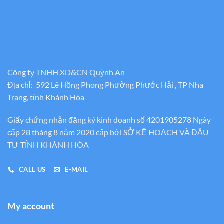
Công ty TNHH XD&CN Quỳnh An
Địa chỉ: 592 Lê Hồng Phong Phường Phước Hải , TP Nha
Trang, tỉnh Khánh Hòa
Giấy chứng nhận đăng ký kinh doanh số 4201905278 Ngày
cấp 28 tháng 8 năm 2020 cấp bới SỞ KẾ HOẠCH VÀ ĐẦU
TƯ TỈNH KHÁNH HÒA
CALL US
E-MAIL
My account