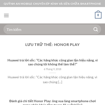
Bỏ
QUỲNH AN MOBILE CHUYÊN ÉP KÍNH VÀ SỬA CHỮA SMARTPHONE
qua
nội
0
dung
Tìm
kiếm:
LƯU TRỮ THẺ:
HONOR PLAY
Huawei trả lời sốc: “Các hãng khác cũng gian lận hiệu năng, vì
sao chúng tôi không thể làm thế?”
6 Tháng 9, 2018
Huawei trả lời sốc: “Các hãng khác cũng gian lận hiệu năng, vì
sao chúng [...]
Đánh giá chi tiết Honor Play: ông vua làng smartphone chơi