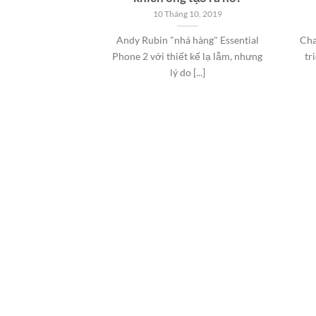
10 Tháng 10, 2019
Andy Rubin "nhá hàng" Essential
Cha
Phone 2 với thiết kế lạ lẫm, nhưng
tr
lý do [...]