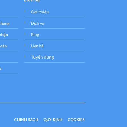
Giới thiệu
 chung
Dịch vụ
 nhận
Blog
toán
Liên hệ
Tuyển dụng
a
CHÍNH SÁCH
QUY ĐỊNH
COOKIES