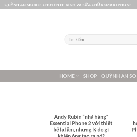
Bỏ
QUỲNH AN MOBILE CHUYÊN ÉP KÍNH VÀ SỬA CHỮA SMARTPHONE
qua
nội
dung
Tìm
kiếm:
HOME
SHOP
QUỲNH AN SO
Andy Rubin “nhá hàng”
Essential Phone 2 với thiết
h
kế lạ lẫm, nhưng lý do gì
Ph
khiến ông tạo ra nó?