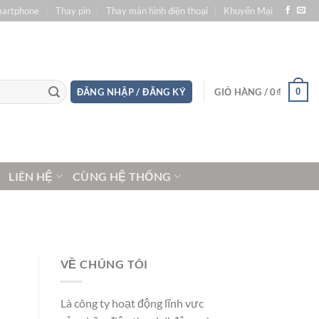
martphone
Thay pin
Thay màn hình điện thoại
Khuyến Mại
0
ĐĂNG NHẬP / ĐĂNG KÝ
GIỎ HÀNG /
0
₫
LIÊN HỆ
CÙNG HỆ THỐNG
VỀ CHÚNG TÔI
Là công ty hoạt động lĩnh vực