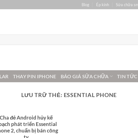
Blog
Ép kính
Sửa chữa s
LAR
THAY PIN IPHONE
BÁO GIÁ SỬA CHỮA
TIN TỨC
LƯU TRỮ THẺ:
ESSENTIAL PHONE
Cha đẻ Android hủy kế
oạch phát triển Essential
one 2, chuẩn bị bán công
ty