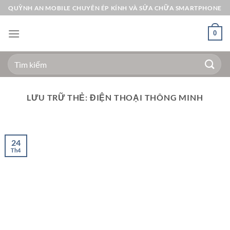
Bỏ
QUỲNH AN MOBILE CHUYÊN ÉP KÍNH VÀ SỬA CHỮA SMARTPHONE
qua
nội
0
dung
Tìm
kiếm:
LƯU TRỮ THẺ:
ĐIỆN THOẠI THÔNG MINH
24
Th4