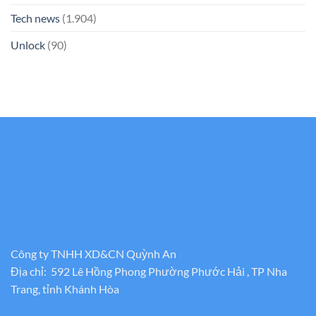
Tech news
(1.904)
Unlock
(90)
Công ty TNHH XD&CN Quỳnh An
Địa chỉ: 592 Lê Hồng Phong Phường Phước Hải , TP Nha
Trang, tỉnh Khánh Hòa