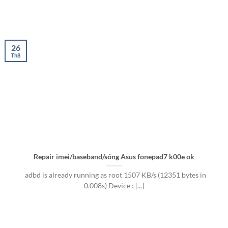
26
Th8
Repair imei/baseband/sóng Asus fonepad7 k00e ok
adbd is already running as root 1507 KB/s (12351 bytes in
0.008s) Device : [...]