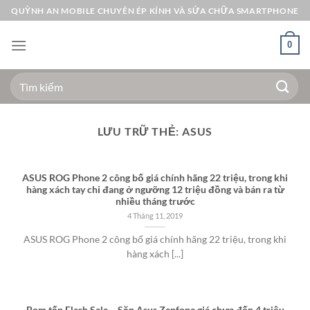
Bỏ
QUỲNH AN MOBILE CHUYÊN ÉP KÍNH VÀ SỬA CHỮA SMARTPHONE
qua
nội
0
dung
Tìm
kiếm:
LƯU TRỮ THẺ:
ASUS
ASUS ROG Phone 2 công bố giá chính hãng 22 triệu, trong khi
hàng xách tay chỉ đang ở ngưỡng 12 triệu đồng và bán ra từ
nhiều tháng trước
4 Tháng 11, 2019
ASUS ROG Phone 2 công bố giá chính hãng 22 triệu, trong khi
hàng xách [...]