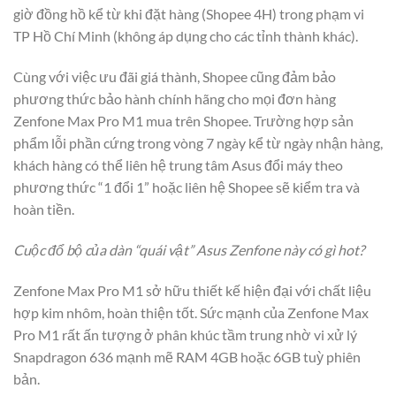
giờ đồng hồ kể từ khi đặt hàng (Shopee 4H) trong phạm vi
TP Hồ Chí Minh (không áp dụng cho các tỉnh thành khác).
Cùng với việc ưu đãi giá thành, Shopee cũng đảm bảo
phương thức bảo hành chính hãng cho mọi đơn hàng
Zenfone Max Pro M1 mua trên Shopee. Trường hợp sản
phẩm lỗi phần cứng trong vòng 7 ngày kể từ ngày nhận hàng,
khách hàng có thể liên hệ trung tâm Asus đổi máy theo
phương thức “1 đổi 1” hoặc liên hệ Shopee sẽ kiểm tra và
hoàn tiền.
Cuộc đổ bộ của dàn “quái vật” Asus Zenfone này có gì hot?
Zenfone Max Pro M1 sở hữu thiết kế hiện đại với chất liệu
hợp kim nhôm, hoàn thiện tốt. Sức mạnh của Zenfone Max
Pro M1 rất ấn tượng ở phân khúc tầm trung nhờ vi xử lý
Snapdragon 636 mạnh mẽ RAM 4GB hoặc 6GB tuỳ phiên
bản.