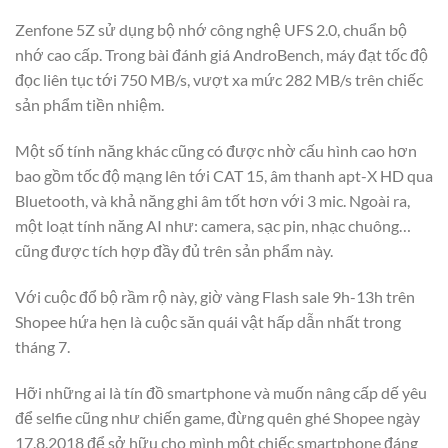
Zenfone 5Z sử dụng bộ nhớ công nghệ UFS 2.0, chuẩn bộ
nhớ cao cấp. Trong bài đánh giá AndroBench, máy đạt tốc độ
đọc liên tục tới 750 MB/s, vượt xa mức 282 MB/s trên chiếc
sản phẩm tiền nhiệm.
Một số tính năng khác cũng có được nhờ cấu hình cao hơn
bao gồm tốc độ mạng lên tới CAT 15, âm thanh apt-X HD qua
Bluetooth, và khả năng ghi âm tốt hơn với 3 mic. Ngoài ra,
một loạt tính năng AI như: camera, sạc pin, nhạc chuông…
cũng được tích hợp đầy đủ trên sản phẩm này.
Với cuộc đổ bộ rầm rộ này, giờ vàng Flash sale 9h-13h trên
Shopee hứa hẹn là cuộc săn quái vật hấp dẫn nhất trong
tháng 7.
Hỡi những ai là tín đồ smartphone và muốn nâng cấp dế yêu
để selfie cũng như chiến game, đừng quên ghé Shopee ngày
17.8.2018 để sở hữu cho mình một chiếc smartphone đáng