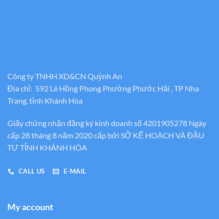
Công ty TNHH XD&CN Quỳnh An
Địa chỉ: 592 Lê Hồng Phong Phường Phước Hải , TP Nha
Trang, tỉnh Khánh Hòa
Giấy chứng nhận đăng ký kinh doanh số 4201905278 Ngày
cấp 28 tháng 8 năm 2020 cấp bới SỞ KẾ HOẠCH VÀ ĐẦU
TƯ TỈNH KHÁNH HÒA
CALL US
E-MAIL
My account