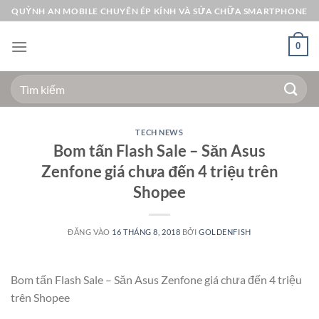
Bỏ
QUỲNH AN MOBILE CHUYÊN ÉP KÍNH VÀ SỬA CHỮA SMARTPHONE
qua
nội
0
dung
Tìm
kiếm:
TECH NEWS
Bom tấn Flash Sale – Săn Asus
Zenfone giá chưa đến 4 triệu trên
Shopee
ĐĂNG VÀO
16 THÁNG 8, 2018
BỞI
GOLDENFISH
Bom tấn Flash Sale – Săn Asus Zenfone giá chưa đến 4 triệu
trên Shopee