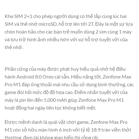
Khe SIM 2+1 cho phép người dùng có thể lắp cùng lúc hai
SIM và thẻ nhớ microSD, hỗ trợ lên tới 2T. Đây là một sự lựa
chọn hoàn hảo cho các bạn trẻ muốn dùng 2 sim cùng 1 máy
và lưu trữ hình ảnh nhiều hơn với sự hỗ trợ tuyệt vời của
thẻ nhớ.
Phần cứng của máy được phát huy hiệu quả nhờ hệ điều
hành Android 8.0 Oreo cài sẵn. Hiệu năng tốt, Zenfone Max
Pro M1 đáp ứng thoải mái nhu cầu sử dụng bình thường, các
game đòi hỏi mức độ đồ họa cao. Điểm nhấn tuyệt vời của
máy là pin lên đến 5.000 mAh giúp Zenfone Max Pro M1
hoạt động hai ngày liên tục không biết mệt.
Được mệnh danh là quái vật chơi game, Zenfone Max Pro
M1 còn sở hữu màn hình 6 inch với tỷ lệ 18:9 tràn viền thời
thượng, đem lại không gian hiển thị rộng rãi.