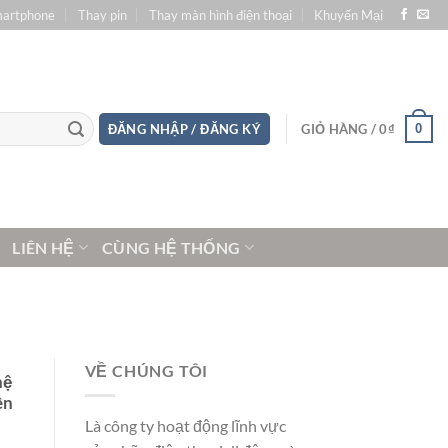
martphone
Thay pin
Thay màn hình điện thoại
Khuyến Mại
0
ĐĂNG NHẬP / ĐĂNG KÝ
GIỎ HÀNG /
0
₫
LIÊN HỆ
CÙNG HỆ THỐNG
VỀ CHÚNG TÔI
hệ
ên
Là công ty hoạt động lĩnh vực