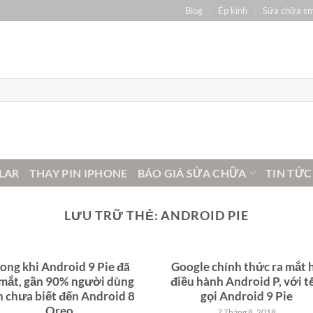
Blog
Ép kính
Sửa chữa s
LAR
THAY PIN IPHONE
BÁO GIÁ SỬA CHỮA
TIN TỨC
LƯU TRỮ THẺ:
ANDROID PIE
ong khi Android 9 Pie đã
Google chính thức ra mắt 
 mắt, gần 90% người dùng
điều hành Android P, với t
n chưa biết đến Android 8
gọi Android 9 Pie
Oreo
7 Tháng 8, 2018