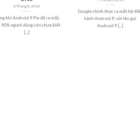
8 Tháng 8, 2018
Google chính thức ra mắt hệ đi
ng khi Android 9 Pie đã ra mắt,
hành Android P, với tên gọi
 90% người dùng còn chưa biết
Android 9 [...]
[...]