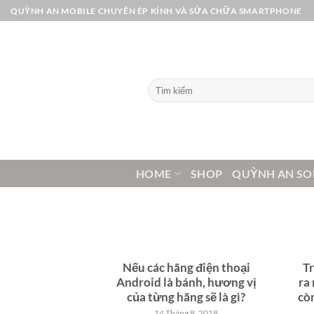
Bỏ
QUỲNH AN MOBILE CHUYÊN ÉP KÍNH VÀ SỬA CHỮA SMARTPHONE
qua
nội
dung
Tìm
kiếm:
HOME
SHOP
QUỲNH AN SO
Nếu các hãng điện thoại
Tr
Android là bánh, hương vị
ra
của từng hãng sẽ là gì?
cò
14 Tháng 8, 2018