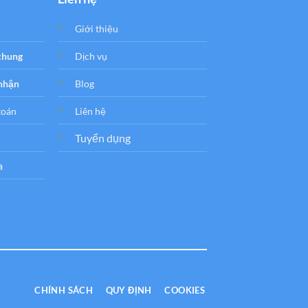
Giới thiệu
 chung
Dịch vụ
 nhận
Blog
toán
Liên hệ
Tuyển dụng
a
CHÍNH SÁCH
QUY ĐỊNH
COOKIES