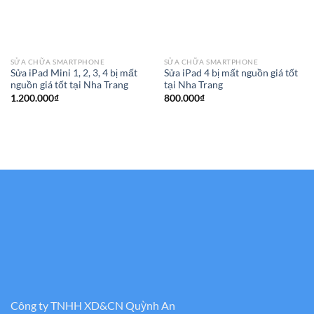
SỬA CHỮA SMARTPHONE
SỬA CHỮA SMARTPHONE
Sửa iPad Mini 1, 2, 3, 4 bị mất
Sửa iPad 4 bị mất nguồn giá tốt
nguồn giá tốt tại Nha Trang
tại Nha Trang
1.200.000
₫
800.000
₫
Công ty TNHH XD&CN Quỳnh An