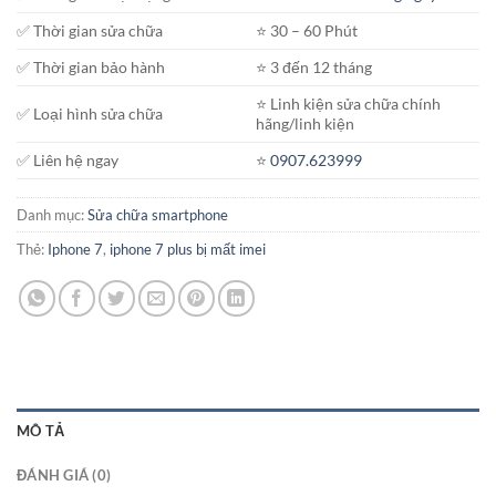
✅ Thời gian sửa chữa
⭐️ 30 – 60 Phút
✅ Thời gian bảo hành
⭐️ 3 đến 12 tháng
⭐️ Linh kiện sửa chữa chính
✅ Loại hình sửa chữa
hãng/linh kiện
✅ Liên hệ ngay
⭐️
0907.623999
Danh mục:
Sửa chữa smartphone
Thẻ:
Iphone 7
,
iphone 7 plus bị mất imei
MÔ TẢ
ĐÁNH GIÁ (0)