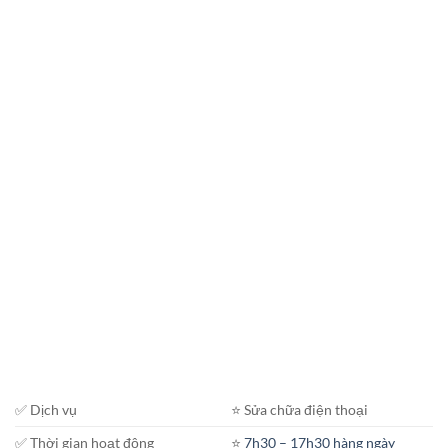
✅ Dịch vụ
⭐️ Sửa chữa điện thoại
✅ Thời gian hoạt động
⭐️
7h30 – 17h30 hàng ngày