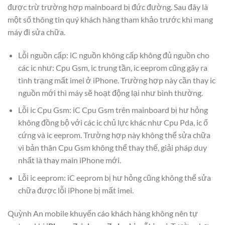
được trừ trường hợp mainboard bị đức đường. Sau đây là
một số thông tin quý khách hàng tham khảo trước khi mang
máy đi sửa chữa.
Lỗi nguồn cấp: iC nguồn không cấp không đủ nguồn cho
các ic như: Cpu Gsm, ic trung tần, ic eeprom cũng gây ra
tình trạng mất imei ở iPhone. Trường hợp này cần thay ic
nguồn mới thì máy sẽ hoạt động lại như bình thường.
Lỗi ic Cpu Gsm: iC Cpu Gsm trên mainboard bị hư hỏng
không đồng bộ với các ic chủ lực khác như Cpu Pda, ic ổ
cứng và ic eeprom. Trường hợp này không thể sửa chữa
vì bản thân Cpu Gsm không thể thay thế, giải pháp duy
nhất là thay main iPhone mới.
Lỗi ic eeprom: iC eeprom bị hư hỏng cũng không thể sửa
chữa được lỗi iPhone bị mất imei.
Quỳnh An mobile khuyến cáo khách hàng không nên tự