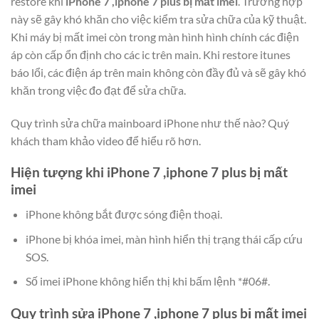
restore khi
iPhone 7 ,iphone 7 plus bị mất imei
. Trường hợp
này sẽ gây khó khăn cho việc kiểm tra sửa chữa của kỹ thuật.
Khi máy bị mất imei còn trong màn hình hình chính các điện
áp còn cấp ổn định cho các ic trên main. Khi restore itunes
báo lổi, các điện áp trên main không còn đầy đủ và sẽ gây khó
khăn trong việc đo đạt để sửa chữa.
Quy trình sửa chữa mainboard iPhone như thế nào? Quý
khách tham khảo video để hiểu rõ hơn.
Hiện tượng khi iPhone 7 ,iphone 7 plus bị mất
imei
iPhone không bắt được sóng điện thoại.
iPhone bị khóa imei, màn hình hiển thị trạng thái cấp cứu
SOS.
Số imei iPhone không hiển thị khi bấm lệnh *#06#.
Quy trình sửa iPhone 7 ,iphone 7 plus bị mất imei