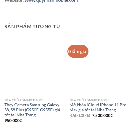
SẢN PHẨM TƯƠNG TỰ
Giảm giá!
SỬA CHỮA SMARTPHONE
SỬA CHỮA SMARTPHONE
Thay Camera Samsung Galaxy
Mở khóa iCloud iPhone 11 Pro |
S8, S8 Plus (G950F, G955F) giá
Max giá tốt tại Nha Trang
tốt tại Nha Trang
Giá
Giá
8.500.000
₫
7.500.000
₫
gốc
hiện
950.000
₫
là:
tại
8.500.000₫.
là:
7.500.000₫