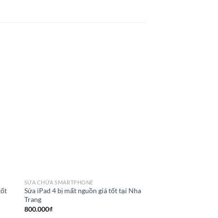
SỬA CHỮA SMARTPHONE
SỬA CHỮA SMARTPHO
tốt
Sửa iPad 4 bị mất nguồn giá tốt tại Nha
Thay ổ cứng iPad Mini 
Trang
tại Nha Trang
800.000
₫
900.000
₫