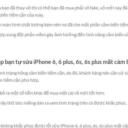
ủa bạn đã thay vỏ thì có thể bạn đã mua phải vỏ fake, vỏ mới này 
biến tiệm cận của máy.
 màn hình chất lượng kém nên nó đã che mất phần cảm biến tiệm
hợp xung đột phần mềm gây ảnh hưởng đến tính năng cảm biến c
 bạn tự sửa iPhone 6, 6 plus, 6s, 6s plus mất cảm 
h trạng hỏng cảm biến tiệm cận, do đó, khách hàng nên căn cứ và
iến tiệm cận phù hợp.
 bỏ ra một số tiền khác để mua một cái vỏ mới tốt hơn.
ãy thử bóc miếng dán ra xem tình trạng trên có được khắc phục.
không khắc phục được lỗi sửa iPhone 6, 6 plus, 6s, 6s plus mất c