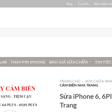
Blog
Ép kính
Sửa chữa s
LAR
THAY PIN IPHONE
BÁO GIÁ SỬA CHỮA
TIN TỨC
TRANG CHỦ
»
SỬA CHỮA SM
CẢM BIẾN NHA TRANG
Sửa iPhone 6, 6P
Trang