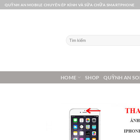
Bỏ
QUỲNH AN MOBILE CHUYÊN ÉP KÍNH VÀ SỬA CHỮA SMARTPHONE
qua
nội
dung
Tìm
kiếm:
HOME
SHOP
QUỲNH AN SO