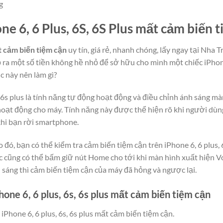
g
one 6, 6 Plus, 6S, 6S Plus mất cảm biến 
ất cảm biến tiệm cận
uy tín, giá rẻ, nhanh chóng, lấy ngay tại Nha Tr
 ra một số tiền không hề nhỏ để sở hữu cho mình một chiếc iPhon
c này nên làm gì?
, 6s plus là tính năng tự động hoạt động và điều chỉnh ánh sáng m
 hoạt động cho máy. Tính năng này được thể hiện rõ khi người dùng
 khi bạn rời smartphone.
 đó, bạn có thể kiểm tra cảm biến tiệm cận trên iPhone 6, 6 plus, 
c cũng có thể bấm giữ nút Home cho tới khi màn hình xuất hiện Vo
 sáng thì cảm biến tiệm cận của máy đã hỏng và ngược lại.
one 6, 6 plus, 6s, 6s plus mất cảm biến tiệm cận
iPhone 6, 6 plus, 6s, 6s plus mất cảm biến tiệm cận.