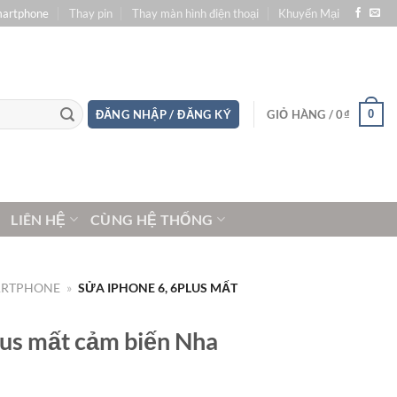
martphone
Thay pin
Thay màn hình điện thoại
Khuyến Mại
0
ĐĂNG NHẬP / ĐĂNG KÝ
GIỎ HÀNG /
0
₫
LIÊN HỆ
CÙNG HỆ THỐNG
ARTPHONE
»
SỬA IPHONE 6, 6PLUS MẤT
lus mất cảm biến Nha