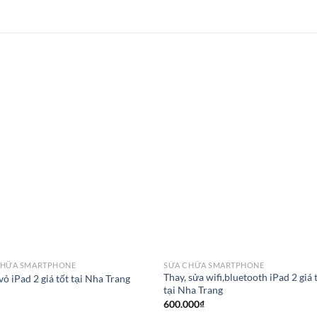
CHỮA SMARTPHONE
SỬA CHỮA SMARTPHONE
Thay, sửa wifi,bluetooth iPad 2 giá 
vỏ iPad 2 giá tốt tại Nha Trang
tại Nha Trang
600.000
₫