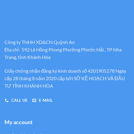
Công ty TNHH XD&CN Quỳnh An
Địa chỉ: 592 Lê Hồng Phong Phường Phước Hải , TP Nha
Trang, tỉnh Khánh Hòa
Giấy chứng nhận đăng ký kinh doanh số 4201905278 Ngày
cấp 28 tháng 8 năm 2020 cấp bới SỞ KẾ HOẠCH VÀ ĐẦU
TƯ TỈNH KHÁNH HÒA
CALL US
E-MAIL
My account