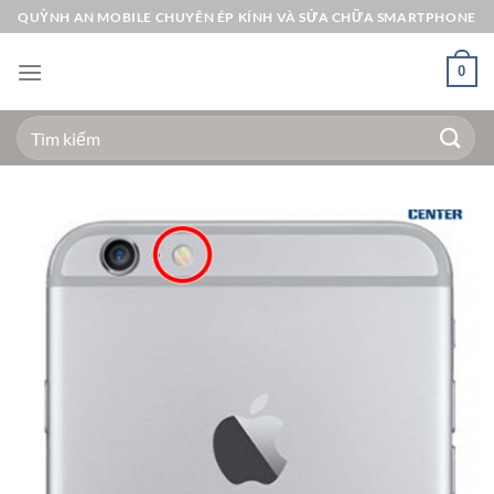
Bỏ
QUỲNH AN MOBILE CHUYÊN ÉP KÍNH VÀ SỬA CHỮA SMARTPHONE
qua
nội
0
dung
Tìm
kiếm: