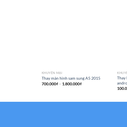
KHUYẾN MẠI
KHUY
Thay 
Thay màn hình sam sung A5 2015
andr
Khoảng
700.000
₫
–
1.800.000
₫
giá:
100.
từ
700.000₫
đến
1.800.000₫