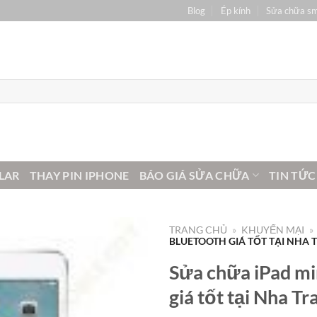
Blog
Ép kính
Sửa chữa s
LAR
THAY PIN IPHONE
BÁO GIÁ SỬA CHỮA
TIN TỨC
TRANG CHỦ
»
KHUYẾN MẠI
»
BLUETOOTH GIÁ TỐT TẠI NHA 
Sửa chữa iPad min
giá tốt tại Nha Tr