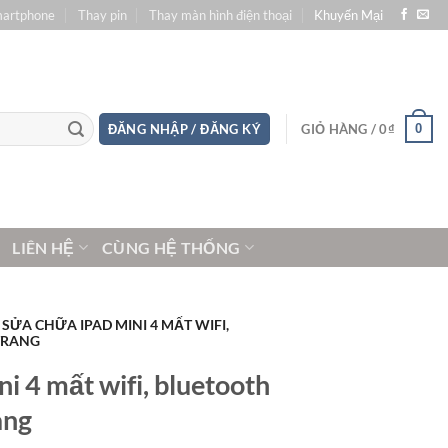
martphone
Thay pin
Thay màn hình điện thoại
Khuyến Mại
0
ĐĂNG NHẬP / ĐĂNG KÝ
GIỎ HÀNG /
0
₫
LIÊN HỆ
CÙNG HỆ THỐNG
SỬA CHỮA IPAD MINI 4 MẤT WIFI,
TRANG
i 4 mất wifi, bluetooth
ang