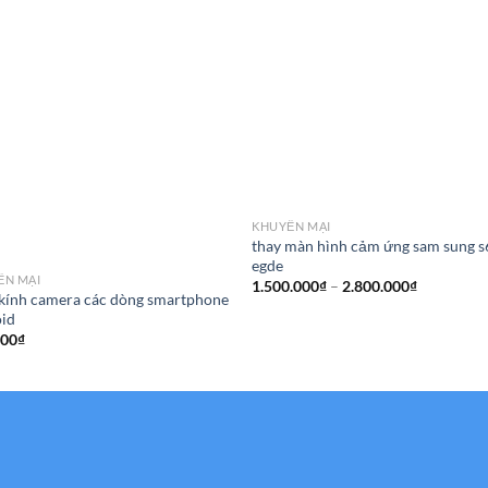
KHUYẾN MẠI
thay màn hình cảm ứng sam sung s
egde
ẾN MẠI
Khoảng
1.500.000
₫
–
2.800.000
₫
kính camera các dòng smartphone
giá:
từ
oid
1.500.000
000
₫
đến
2.800.000