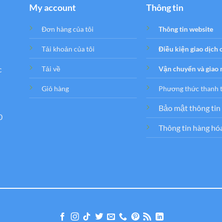
My account
Thông tin
Đơn hàng của tôi
Thông tin website
Tải khoản của tôi
Điều kiện giao dịch
c
Tải về
Vận chuyển và giao
Giỏ hàng
Phương thức thanh 
Bảo mật thông tin
0
Thông tin hàng hó