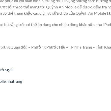
c phục lỗi khi màn hình bị trắng rồi. Hi vọng những cách hướng 
ợc lỗi thì có thể mang tới Quỳnh An Mobile để được kiểm tra hoặ
n có thể tham khảo các dịch vụ sửa chữa của Quỳnh An Mobile tại
bị trắng trên có thể áp dụng cho nhiều dòng khác nữa như iPad 1,
y xăng Quân đội) – Phường Phước Hải – TP Nha Trang – Tỉnh Kh
ường đi
ile.nhatrang