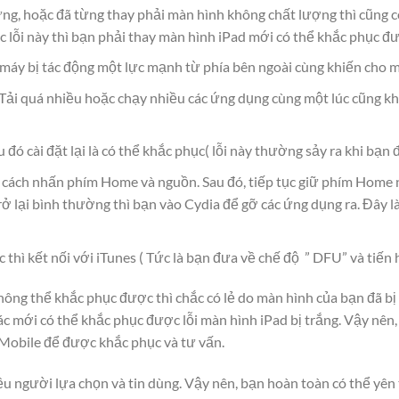
, hoặc đã từng thay phải màn hình không chất lượng thì cũng có 
 lỗi này thì bạn phải thay màn hình iPad mới có thể khắc phục đư
i máy bị tác động một lực mạnh từ phía bên ngoài cùng khiến cho m
. Tải quá nhiều hoặc chạy nhiều các ứng dụng cùng một lúc cũng k
 đó cài đặt lại là có thể khắc phục( lỗi này thường sảy ra khi bạn đ
 cách nhấn phím Home và nguồn. Sau đó, tiếp tục giữ phím Home 
trở lại bình thường thì bạn vào Cydia để gỡ các ứng dụng ra. Đây
hì kết nối với iTunes ( Tức là bạn đưa về chế độ ” DFU” và tiến 
ông thể khắc phục được thì chắc có lẻ do màn hình của bạn đã bị
ác mới có thể khắc phục được lỗi màn hình iPad bị trắng. Vậy nên
 Mobile để được khắc phục và tư vấn.
u người lựa chọn và tin dùng. Vậy nên, bạn hoàn toàn có thể yên 