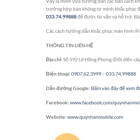
Vậy là mình vừa hướng dẫn các bạn cách khắ
trường hợp bạn không tự mình khắc phục đư
033.74.99888
để được tư vấn và hỗ trợ. Bạ
Các cách hướng dẫn khắc phục màn hình iPad 
THÔNG TIN LIÊN HỆ
Địa chỉ:
Số 592 Lê Hồng Phong (Đối diện câ
Điện thoại:
0907.62.3999
–
033.74.99888
Dẫn đường Google:
Bấm vào đây để xem đ
Facebook:
www.facebook.com/quynhanmob
Website:
www.quynhanmobile.com