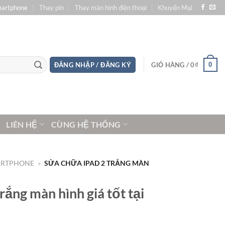
martphone
Thay pin
Thay màn hình điện thoại
Khuyến Mại
0
ĐĂNG NHẬP / ĐĂNG KÝ
GIỎ HÀNG /
0
₫
LIÊN HỆ
CÙNG HỆ THỐNG
ARTPHONE
»
SỬA CHỮA IPAD 2 TRẮNG MÀN
rắng màn hình giá tốt tại