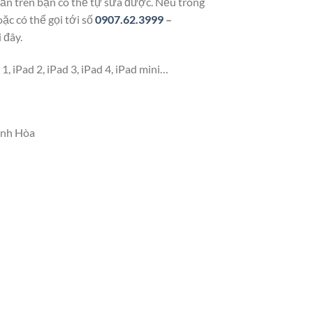
dẫn trên bạn có thể tự sửa được. Nếu trong
c có thể gọi tới số
0907.62.3999
–
 đây.
 iPad 2, iPad 3, iPad 4, iPad mini…
ánh Hòa