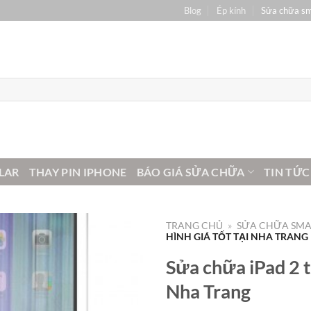
Blog
Ép kính
Sửa chữa s
LAR
THAY PIN IPHONE
BÁO GIÁ SỬA CHỮA
TIN TỨC
TRANG CHỦ
»
SỬA CHỮA SM
HÌNH GIÁ TỐT TẠI NHA TRANG
Sửa chữa iPad 2 t
Nha Trang