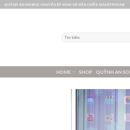
Bỏ
QUỲNH AN MOBILE CHUYÊN ÉP KÍNH VÀ SỬA CHỮA SMARTPHONE
qua
nội
dung
Tìm
kiếm:
HOME
SHOP
QUỲNH AN SO