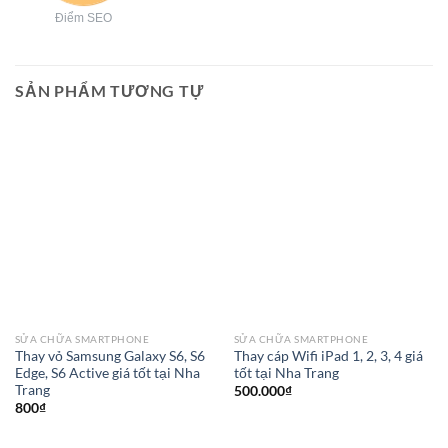
Điểm SEO
SẢN PHẨM TƯƠNG TỰ
SỬA CHỮA SMARTPHONE
SỬA CHỮA SMARTPHONE
Thay vỏ Samsung Galaxy S6, S6
Thay cáp Wifi iPad 1, 2, 3, 4 giá
Edge, S6 Active giá tốt tại Nha
tốt tại Nha Trang
Trang
500.000
₫
800
₫