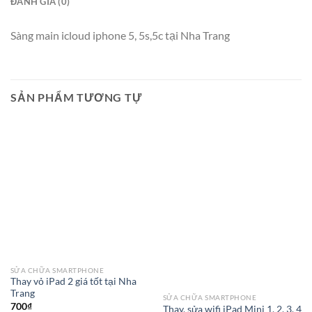
ĐÁNH GIÁ (0)
Sàng main icloud iphone 5, 5s,5c tại Nha Trang
SẢN PHẨM TƯƠNG TỰ
SỬA CHỮA SMARTPHONE
Thay vỏ iPad 2 giá tốt tại Nha
Trang
SỬA CHỮA SMARTPHONE
700
₫
Thay, sửa wifi iPad Mini 1, 2, 3, 4