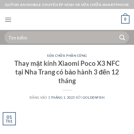
Bỏ
QUỲNH AN MOBILE CHUYÊN ÉP KÍNH VÀ SỬA CHỮA SMARTPHONE
qua
nội
0
dung
Tìm
kiếm:
SỬA CHỮA PHẦN CỨNG
Thay mặt kính Xiaomi Poco X3 NFC
tại Nha Trang có bảo hành 3 đến 12
tháng
ĐĂNG VÀO
1 THÁNG 1, 2023
BỞI
GOLDENFISH
01
Th1