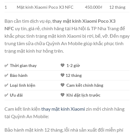
1
Mặt kính Xiaomi Poco X3 NFC
450.000₫
12 tháng
Bạn cần tìm dịch vụ ép,
thay mặt kính Xiaomi Poco X3
NFC
uy tín, giá rẻ, chính hãng tại Hà Nội & TP Nha Trang để
khắc phục tình trạng mặt kính Xiaomi bị rơi, bể, vỡ. Đến ngay
trung tâm sửa chữa Quỳnh An Mobile giúp khắc phục tình
trạng mặt kính hư hỏng trên.
✅ Thời gian thay
💛 1-2 giờ
✅ Bảo hành
💛 12 tháng
✅ Loại linh kiện
💛 Cam kết chính hãng
✅ Ưu đãi
💛 Khi đặt lịch trước
Cam kết linh kiện
thay mặt kính Xiaomi
zin mới chính hãng
tại Quỳnh An Mobile:
Bảo hành mặt kính 12 tháng, lỗi nhà sản xuất đổi miễn phí