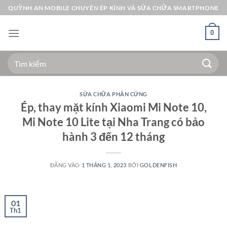
Bỏ
QUỲNH AN MOBILE CHUYÊN ÉP KÍNH VÀ SỬA CHỮA SMARTPHONE
qua
nội
0
dung
Tìm
kiếm:
SỬA CHỮA PHẦN CỨNG
Ép, thay mặt kính Xiaomi Mi Note 10,
Mi Note 10 Lite tại Nha Trang có bảo
hành 3 đến 12 tháng
ĐĂNG VÀO
1 THÁNG 1, 2023
BỞI
GOLDENFISH
01
Th1