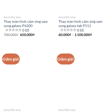
KHUYẾN MẠI
KHUYẾN MẠI
Thay màn hình cảm ứng sam
Thay màn hình cảm ứng sam
sung galaxy P6200
sung galaxy tab P511
0 (0)
0 (0)
Giá
Giá
Khoảng
700.000
₫
650.000
₫
60.000
₫
–
1.500.000
₫
gốc
hiện
giá:
là:
tại
từ
700.000₫.
là:
60.000₫
650.000₫.
đến
1.500.000₫
Giảm giá!
Giảm giá!
KHUYẾN MẠI
KHUYẾN MẠI