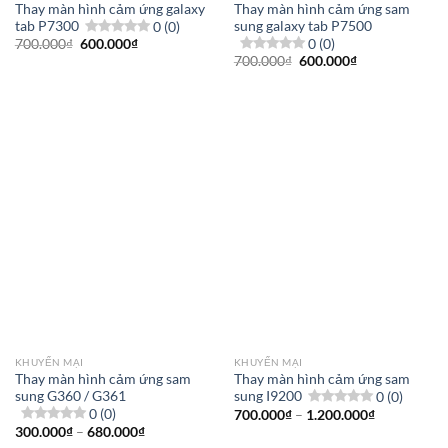
Thay màn hình cảm ứng galaxy
Thay màn hình cảm ứng sam
tab P7300
0 (0)
sung galaxy tab P7500
0 (0)
Giá
Giá
700.000
₫
600.000
₫
gốc
hiện
Giá
Giá
700.000
₫
600.000
₫
là:
tại
gốc
hiện
700.000₫.
là:
là:
tại
600.000₫.
700.000₫.
là:
600.000₫.
KHUYẾN MẠI
KHUYẾN MẠI
Thay màn hình cảm ứng sam
Thay màn hình cảm ứng sam
sung G360 / G361
sung I9200
0 (0)
0 (0)
Khoảng
700.000
₫
–
1.200.000
₫
giá:
Khoảng
300.000
₫
–
680.000
₫
từ
giá: