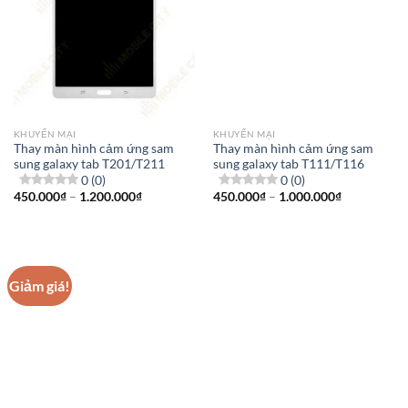
KHUYẾN MẠI
KHUYẾN MẠI
Thay màn hình cảm ứng sam
Thay màn hình cảm ứng sam
sung galaxy tab T201/T211
sung galaxy tab T111/T116
0 (0)
0 (0)
Khoảng
Khoảng
450.000
₫
–
1.200.000
₫
450.000
₫
–
1.000.000
₫
giá:
giá:
từ
từ
450.000₫
450.000₫
đến
đến
1.200.000₫
1.000.000₫
Giảm giá!