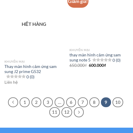
Giảm giá!
HẾT HÀNG
KHUYẾN MẠI
thay màn hình cảm ứng sam
sung note 5
0 (0)
KHUYẾN MẠI
Giá
Giá
650.000
₫
600.000
₫
Thay màn hình cảm ứng sam
gốc
hiện
sung J2 prime G532
là:
tại
0 (0)
650.000₫.
là:
600.000₫.
Liên hệ
1
2
3
…
6
7
8
9
10
11
12