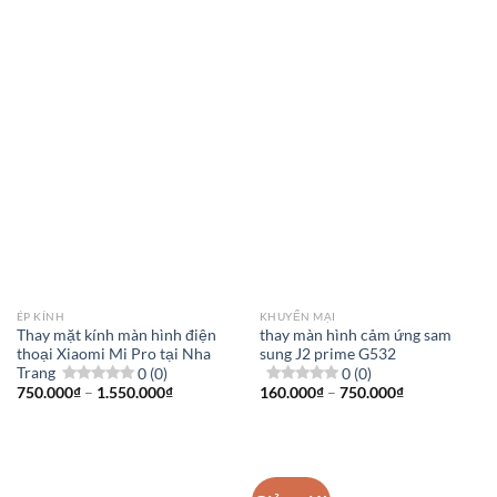
700.000₫
từ
đến
300.000₫
1.200.000₫
đến
680.000₫
ÉP KÍNH
KHUYẾN MẠI
Thay mặt kính màn hình điện
thay màn hình cảm ứng sam
thoại Xiaomi Mi Pro tại Nha
sung J2 prime G532
Trang
0 (0)
0 (0)
Khoảng
Khoảng
750.000
₫
–
1.550.000
₫
160.000
₫
–
750.000
₫
giá:
giá:
từ
từ
750.000₫
160.000₫
đến
đến
1.550.000₫
750.000₫