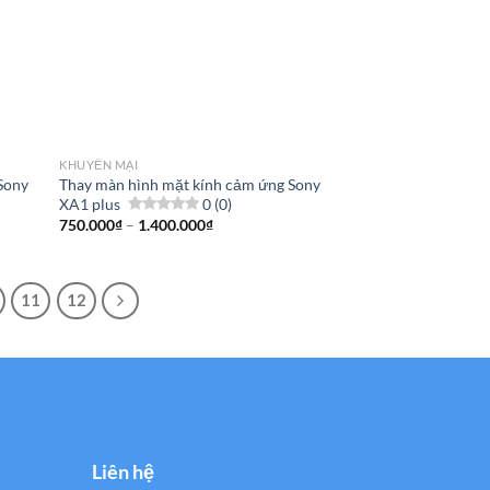
KHUYẾN MẠI
Sony
Thay màn hình mặt kính cảm ứng Sony
XA1 plus
0 (0)
Khoảng
750.000
₫
–
1.400.000
₫
giá:
từ
750.000₫
đến
11
12
1.400.000₫
Liên hệ