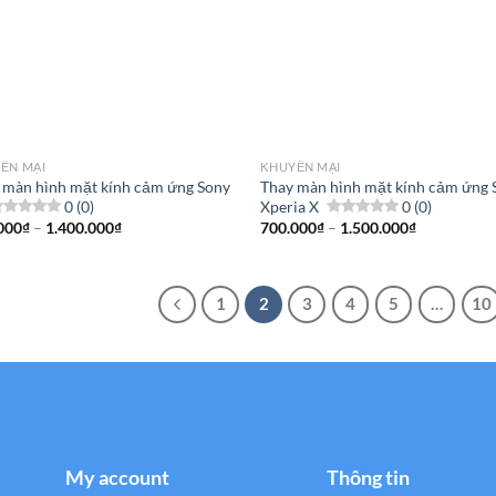
ẾN MẠI
KHUYẾN MẠI
 màn hình mặt kính cảm ứng Sony
Thay màn hình mặt kính cảm ứng 
0 (0)
Xperia X
0 (0)
Khoảng
Khoảng
000
₫
–
1.400.000
₫
700.000
₫
–
1.500.000
₫
giá:
giá:
từ
từ
700.000₫
700.000₫
đến
đến
1
2
3
4
5
…
10
1.400.000₫
1.500.000₫
My account
Thông tin