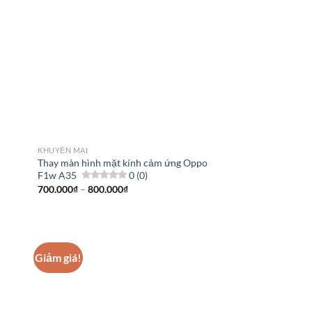
KHUYẾN MẠI
Thay màn hình mặt kính cảm ứng Oppo
F1w A35
0 (0)
Khoảng
700.000
₫
–
800.000
₫
giá:
từ
700.000₫
đến
800.000₫
Giảm giá!