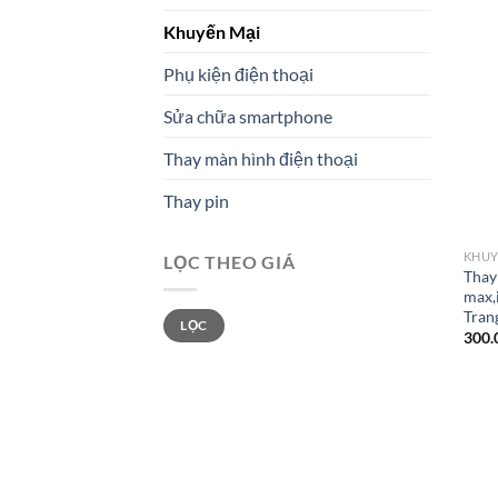
Khuyến Mại
Phụ kiện điện thoại
Sửa chữa smartphone
Thay màn hình điện thoại
Thay pin
KHUY
LỌC THEO GIÁ
Thay 
max,
Giá
Giá
Tran
LỌC
tối
tối
300.
thiểu
đa