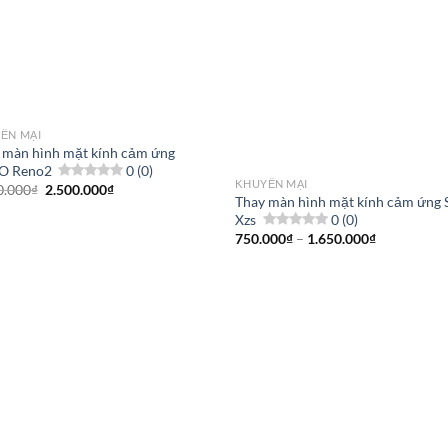
ẾN MẠI
 màn hình mặt kính cảm ứng
O Reno2
0 (0)
KHUYẾN MẠI
Giá
Giá
0.000
₫
2.500.000
₫
Thay màn hình mặt kính cảm ứng 
gốc
hiện
là:
tại
Xzs
0 (0)
2.600.000₫.
là:
Khoảng
750.000
₫
–
1.650.000
₫
2.500.000₫.
giá:
từ
750.000₫
đến
1.650.000₫