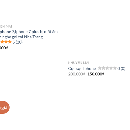
ẾN MẠI
iphone 7,iphone 7 plus bị mất âm
h nghe gọi tại Nha Trang
5 (20)
000
₫
KHUYẾN MẠI
Cục sạc iphone
0 (0)
Giá
Giá
200.000
₫
150.000
₫
gốc
hiện
là:
tại
200.000₫.
là:
150.000₫.
 giá!