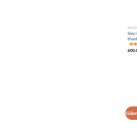
KHUY
Sửa 
than
600.
Giảm