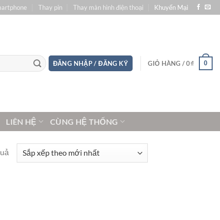
martphone
Thay pin
Thay màn hình điện thoại
Khuyến Mại
0
ĐĂNG NHẬP / ĐĂNG KÝ
GIỎ HÀNG /
0
₫
LIÊN HỆ
CÙNG HỆ THỐNG
quả