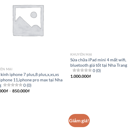
KHUYẾN MẠI
Sửa chữa iPad mini 4 mất wifi,
bluetooth giá tốt tại Nha Trang
ẾN MẠI
0 (0)
kính iphone 7 plus,8 plus,x,xs,xs
1.000.000
₫
iphone 11,iphone pro max tại Nha
g
0 (0)
Khoảng
000
₫
–
850.000
₫
giá:
từ
300.000₫
đến
850.000₫
Giảm giá!