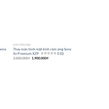
KHUYẾN MẠI
Sony
Thay màn hình mặt kính cảm ứng Sony
Xz Premium XZP
0 (0)
Giá
Giá
2.000.000
₫
1.900.000
₫
gốc
hiện
là:
tại
2.000.000₫.
là:
1.900.000₫.