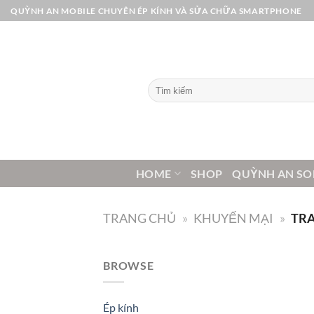
Bỏ
QUỲNH AN MOBILE CHUYÊN ÉP KÍNH VÀ SỬA CHỮA SMARTPHONE
qua
nội
dung
Tìm
kiếm:
HOME
SHOP
QUỲNH AN SO
TRANG CHỦ
»
KHUYẾN MẠI
»
TRA
BROWSE
Ép kính