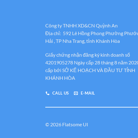
Công ty TNHH XD&CN Quỳnh An
Địa chỉ: 592 Lê Hồng Phong Phường Phướ
Hải , TP Nha Trang, tỉnh Khánh Hòa
Giấy chứng nhận đăng ký kinh doanh số
4201905278 Ngày cấp 28 tháng 8 năm 202
cấp bới SỞ KẾ HOẠCH VÀ ĐẦU TƯ TỈNH
KHÁNH HÒA
CALL US
E-MAIL
© 2026 Flatsome UI