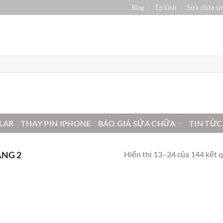
Blog
Ép kính
Sửa chữa s
LAR
THAY PIN IPHONE
BÁO GIÁ SỬA CHỮA
TIN TỨC
Hiển thị 13–24 của 144 kết 
NG 2