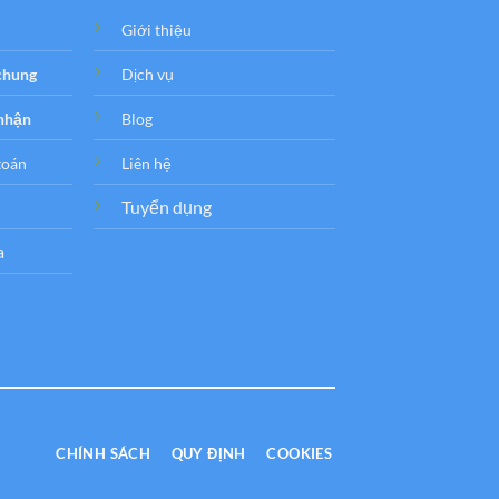
Giới thiệu
 chung
Dịch vụ
 nhận
Blog
toán
Liên hệ
Tuyển dụng
a
CHÍNH SÁCH
QUY ĐỊNH
COOKIES