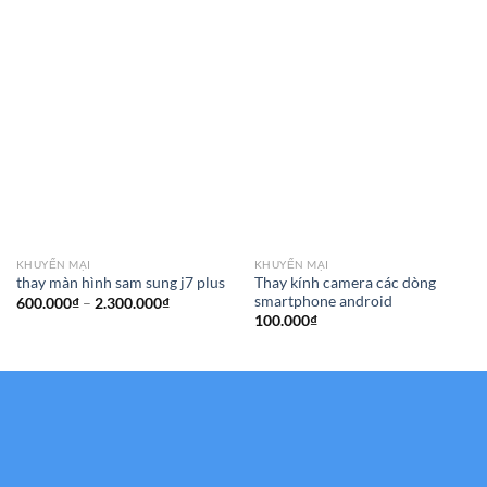
KHUYẾN MẠI
KHUYẾN MẠI
Thay kính camera các dòng
thay màn hình sam sung j7 plus
smartphone android
Khoảng
600.000
₫
–
2.300.000
₫
giá:
100.000
₫
từ
600.000₫
đến
2.300.000₫