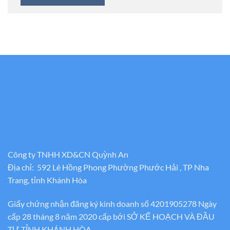
Công ty TNHH XD&CN Quỳnh An
Địa chỉ: 592 Lê Hồng Phong Phường Phước Hải , TP Nha
Trang, tỉnh Khánh Hòa
Giấy chứng nhận đăng ký kinh doanh số 4201905278 Ngày
cấp 28 tháng 8 năm 2020 cấp bới SỞ KẾ HOẠCH VÀ ĐẦU
TƯ TỈNH KHÁNH HÒA