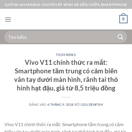
Bỏ
QUỲNH AN MOBILE CHUYÊN ÉP KÍNH VÀ SỬA CHỮA SMARTPHONE
qua
nội
0
dung
Tìm
kiếm:
TECH NEWS
Vivo V11 chính thức ra mắt:
Smartphone tầm trung có cảm biến
vân tay dưới màn hình, rãnh tai thỏ
hình hạt đậu, giá từ 8,5 triệu đồng
ĐĂNG VÀO
6 THÁNG 9, 2018
BỞI
GOLDENFISH
Vivo V11 chính thức ra mắt: Smartphone tầm trung có cảm
biến vân tay dưới màn hình, rãnh tai thỏ hình hạt đậu, giá từ