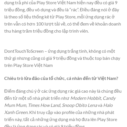
dụng trả phí của Play Store Việt Nam hiện nay đều có giá 9
triệu đồng, đều vô dụng và đều là “rác”. Điều đáng nói ở đây
là theo số liệu thống kê từ Play Store, mỗi ứng dụng rác ở
trên vẫn có hơn 100 lượt tải về, có thể đem về khoản doanh
thu hàng trăm triệu đồng cho lập trình viên.
DontTouchToScreen – ứng dụng trắng tinh, không có một
thứ gì nhưng cũng có giá 9 triệu đồng và thuộc top bán chạy
trên Play Store Việt Nam
Chiêu trò lừa đảo của tổ chức, cá nhân đến từ Việt Nam?
Điểm đáng chú ý ở các ứng dụng rác giá cao này là chúng đều
đến từ một số nhà phát triển như
Modern Hobbit, Candy
Mum Mum, Times How Land, Snoop Obito Lena
và
Halo
Xanh Green.
Khi truy cập vào profile của những nhà phát
triển này, tất cả những ứng dụng mà họ đưa lên Play Store
đều là ứng dụng rác và có giá 9 triệu đồng.