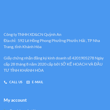
Công ty TNHH XD&CN Quỳnh An
Địa chỉ: 592 Lê Hồng Phong Phường Phước Hải , TP Nha
Trang, tỉnh Khánh Hòa
Giấy chứng nhận đăng ký kinh doanh số 4201905278 Ngày
cấp 28 tháng 8 năm 2020 cấp bới SỞ KẾ HOẠCH VÀ ĐẦU
TƯ TỈNH KHÁNH HÒA
CALL US
E-MAIL
My account