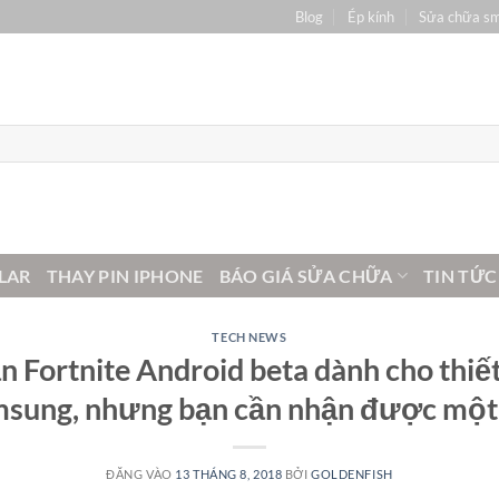
Blog
Ép kính
Sửa chữa s
LAR
THAY PIN IPHONE
BÁO GIÁ SỬA CHỮA
TIN TỨC
TECH NEWS
n Fortnite Android beta dành cho thiế
msung, nhưng bạn cần nhận được một 
ĐĂNG VÀO
13 THÁNG 8, 2018
BỞI
GOLDENFISH