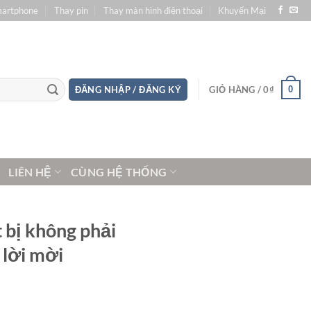
martphone
Thay pin
Thay màn hình điện thoại
Khuyến Mại
0
ĐĂNG NHẬP / ĐĂNG KÝ
GIỎ HÀNG /
0
₫
LIÊN HỆ
CÙNG HỆ THỐNG
t bị không phải
lời mời