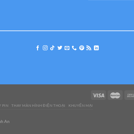
 PIN
THAY MÀN HÌNH ĐIỆN THOẠI
KHUYẾN MẠI
nh An