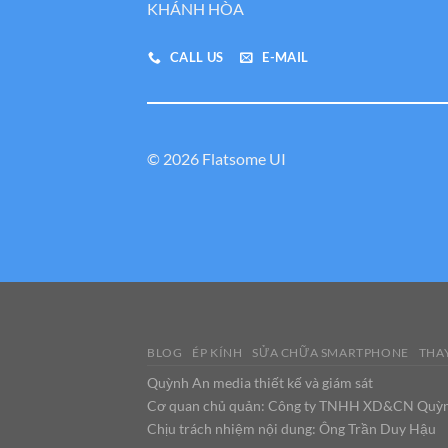
KHÁNH HÒA
CALL US
E-MAIL
© 2026 Flatsome UI
BLOG
ÉP KÍNH
SỬA CHỮA SMARTPHONE
THAY
Quỳnh An media thiết kế và giám sát
Cơ quan chủ quản: Công ty TNHH XD&CN Quỳ
Chịu trách nhiệm nội dung: Ông Trần Duy Hậu