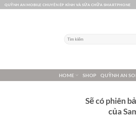
Bỏ
QUỲNH AN MOBILE CHUYÊN ÉP KÍNH VÀ SỬA CHỮA SMARTPHONE
qua
nội
dung
Tìm
kiếm:
HOME
SHOP
QUỲNH AN SO
Sẽ có phiên bả
của Sa