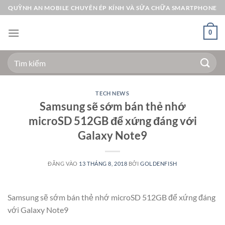
Bỏ
QUỲNH AN MOBILE CHUYÊN ÉP KÍNH VÀ SỬA CHỮA SMARTPHONE
qua
nội
0
dung
Tìm
kiếm:
TECH NEWS
Samsung sẽ sớm bán thẻ nhớ
microSD 512GB để xứng đáng với
Galaxy Note9
ĐĂNG VÀO
13 THÁNG 8, 2018
BỞI
GOLDENFISH
Samsung sẽ sớm bán thẻ nhớ microSD 512GB để xứng đáng
với Galaxy Note9