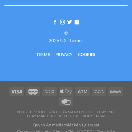
©
2026 UX Themes
TERMS
PRIVACY
COOKIES
BLOG
ÉP KÍNH
SỬA CHỮA SMARTPHONE
THAY PIN
THAY MÀN HÌNH ĐIỆN THOẠI
KHUYẾN MẠI
Quỳnh An media thiết kế và giám sát
Cơ quan chủ quản: Công ty TNHH XD&CN Quỳnh An