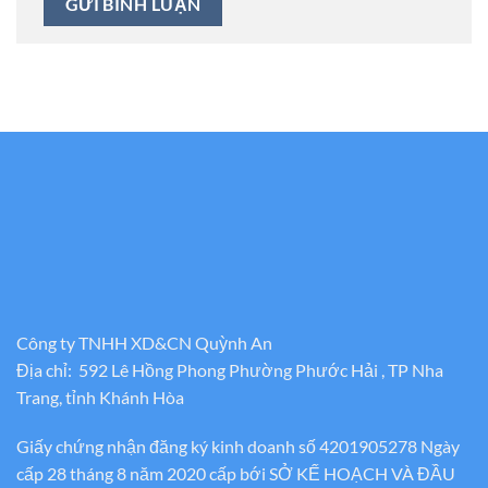
Công ty TNHH XD&CN Quỳnh An
Địa chỉ: 592 Lê Hồng Phong Phường Phước Hải , TP Nha
Trang, tỉnh Khánh Hòa
Giấy chứng nhận đăng ký kinh doanh số 4201905278 Ngày
cấp 28 tháng 8 năm 2020 cấp bới SỞ KẾ HOẠCH VÀ ĐẦU