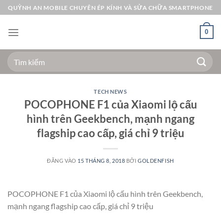
Bỏ
QUỲNH AN MOBILE CHUYÊN ÉP KÍNH VÀ SỬA CHỮA SMARTPHONE
qua
nội
0
dung
Tìm
kiếm:
TECH NEWS
POCOPHONE F1 của Xiaomi lộ cấu
hình trên Geekbench, mạnh ngang
flagship cao cấp, giá chỉ 9 triệu
ĐĂNG VÀO
15 THÁNG 8, 2018
BỞI
GOLDENFISH
POCOPHONE F1 của Xiaomi lộ cấu hình trên Geekbench,
mạnh ngang flagship cao cấp, giá chỉ 9 triệu