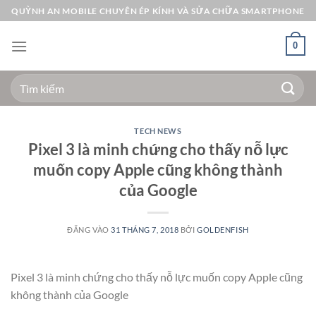
Bỏ
QUỲNH AN MOBILE CHUYÊN ÉP KÍNH VÀ SỬA CHỮA SMARTPHONE
qua
nội
0
dung
Tìm
kiếm:
TECH NEWS
Pixel 3 là minh chứng cho thấy nỗ lực
muốn copy Apple cũng không thành
của Google
ĐĂNG VÀO
31 THÁNG 7, 2018
BỞI
GOLDENFISH
Pixel 3 là minh chứng cho thấy nỗ lực muốn copy Apple cũng
không thành của Google