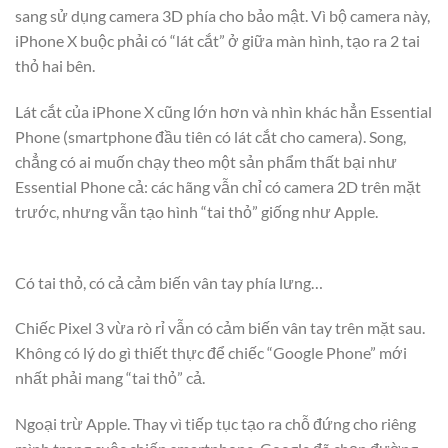
sang sử dụng camera 3D phía cho bảo mật. Vì bộ camera này,
iPhone X buộc phải có “lát cắt” ở giữa màn hình, tạo ra 2 tai
thỏ hai bên.
Lát cắt của iPhone X cũng lớn hơn và nhìn khác hẳn Essential
Phone (smartphone đầu tiên có lát cắt cho camera). Song,
chẳng có ai muốn chạy theo một sản phẩm thất bại như
Essential Phone cả: các hãng vẫn chỉ có camera 2D trên mặt
trước, nhưng vẫn tạo hình “tai thỏ” giống như Apple.
Có tai thỏ, có cả cảm biến vân tay phía lưng…
Chiếc Pixel 3 vừa rò rỉ vẫn có cảm biến vân tay trên mặt sau.
Không có lý do gì thiết thực để chiếc “Google Phone” mới
nhất phải mang “tai thỏ” cả.
Ngoại trừ Apple. Thay vì tiếp tục tạo ra chỗ đứng cho riêng