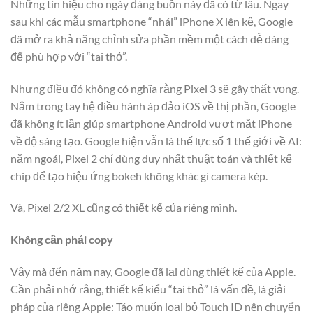
Những tín hiệu cho ngày đáng buồn này đã có từ lâu. Ngay
sau khi các mẫu smartphone “nhái” iPhone X lên kệ, Google
đã mở ra khả năng chỉnh sửa phần mềm một cách dễ dàng
để phù hợp với “tai thỏ”.
Nhưng điều đó không có nghĩa rằng Pixel 3 sẽ gây thất vọng.
Nắm trong tay hệ điều hành áp đảo iOS về thị phần, Google
đã không ít lần giúp smartphone Android vượt mặt iPhone
về độ sáng tạo. Google hiện vẫn là thế lực số 1 thế giới về AI:
năm ngoái, Pixel 2 chỉ dùng duy nhất thuật toán và thiết kế
chip để tạo hiệu ứng bokeh không khác gì camera kép.
Và, Pixel 2/2 XL cũng có thiết kế của riêng mình.
Không cần phải copy
Vậy mà đến năm nay, Google đã lại dùng thiết kế của Apple.
Cần phải nhớ rằng, thiết kế kiểu “tai thỏ” là vấn đề, là giải
pháp của riêng Apple: Táo muốn loại bỏ Touch ID nên chuyển