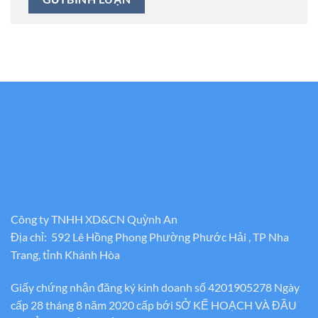
Công ty TNHH XD&CN Quỳnh An
Địa chỉ: 592 Lê Hồng Phong Phường Phước Hải , TP Nha
Trang, tỉnh Khánh Hòa
Giấy chứng nhận đăng ký kinh doanh số 4201905278 Ngày
cấp 28 tháng 8 năm 2020 cấp bới SỞ KẾ HOẠCH VÀ ĐẦU