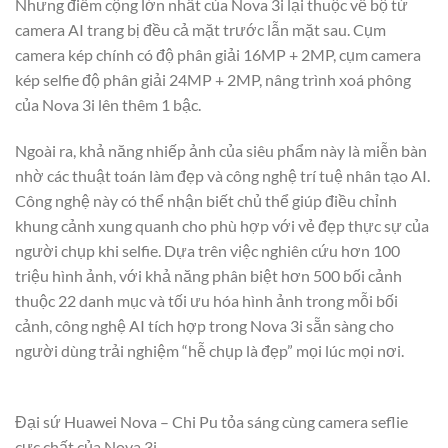
Nhưng điểm cộng lớn nhất của Nova 3i lại thuộc về bộ tứ
camera AI trang bị đều cả mặt trước lẫn mặt sau. Cụm
camera kép chính có độ phân giải 16MP + 2MP, cụm camera
kép selfie độ phân giải 24MP + 2MP, nâng trình xoá phông
của Nova 3i lên thêm 1 bậc.
Ngoài ra, khả năng nhiếp ảnh của siêu phẩm này là miễn bàn
nhờ các thuật toán làm đẹp và công nghệ trí tuệ nhân tạo AI.
Công nghệ này có thể nhận biết chủ thể giúp điều chỉnh
khung cảnh xung quanh cho phù hợp với vẻ đẹp thực sự của
người chụp khi selfie. Dựa trên việc nghiên cứu hơn 100
triệu hình ảnh, với khả năng phân biệt hơn 500 bối cảnh
thuộc 22 danh mục và tối ưu hóa hình ảnh trong mỗi bối
cảnh, công nghệ AI tích hợp trong Nova 3i sẵn sàng cho
người dùng trải nghiệm “hễ chụp là đẹp” mọi lúc mọi nơi.
Đại sứ Huawei Nova – Chi Pu tỏa sáng cùng camera seflie
cực chất của Nova 3i