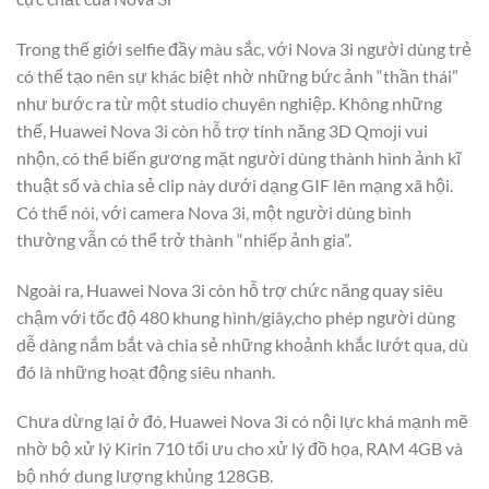
Trong thế giới selfie đầy màu sắc, với Nova 3i người dùng trẻ
có thể tạo nên sự khác biệt nhờ những bức ảnh “thần thái”
như bước ra từ một studio chuyên nghiệp. Không những
thế, Huawei Nova 3i còn hỗ trợ tính năng 3D Qmoji vui
nhộn, có thể biến gương mặt người dùng thành hình ảnh kĩ
thuật số và chia sẻ clip này dưới dạng GIF lên mạng xã hội.
Có thể nói, với camera Nova 3i, một người dùng bình
thường vẫn có thể trở thành “nhiếp ảnh gia”.
Ngoài ra, Huawei Nova 3i còn hỗ trợ chức năng quay siêu
chậm với tốc độ 480 khung hình/giây,cho phép người dùng
dễ dàng nắm bắt và chia sẻ những khoảnh khắc lướt qua, dù
đó là những hoạt động siêu nhanh.
Chưa dừng lại ở đó, Huawei Nova 3i có nội lực khá mạnh mẽ
nhờ bộ xử lý Kirin 710 tối ưu cho xử lý đồ họa, RAM 4GB và
bộ nhớ dung lượng khủng 128GB.