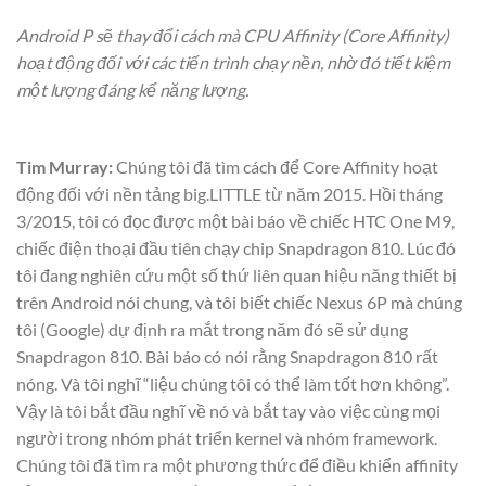
Android P sẽ thay đổi cách mà CPU Affinity (Core Affinity)
hoạt động đối với các tiến trình chạy nền, nhờ đó tiết kiệm
một lượng đáng kể năng lượng.
Tim Murray:
Chúng tôi đã tìm cách để Core Affinity hoạt
động đối với nền tảng big.LITTLE từ năm 2015. Hồi tháng
3/2015, tôi có đọc được một bài báo về chiếc HTC One M9,
chiếc điện thoại đầu tiên chạy chip Snapdragon 810. Lúc đó
tôi đang nghiên cứu một số thứ liên quan hiệu năng thiết bị
trên Android nói chung, và tôi biết chiếc Nexus 6P mà chúng
tôi (Google) dự định ra mắt trong năm đó sẽ sử dụng
Snapdragon 810. Bài báo có nói rằng Snapdragon 810 rất
nóng. Và tôi nghĩ “liệu chúng tôi có thể làm tốt hơn không”.
Vậy là tôi bắt đầu nghĩ về nó và bắt tay vào việc cùng mọi
người trong nhóm phát triển kernel và nhóm framework.
Chúng tôi đã tìm ra một phương thức để điều khiển affinity