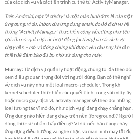
của các dịch vụ và các tiến trình cụ thể từ ActivityManager.
Trên Android, một “Activity” là một màn hình đơn lẻ của một
ứng dụng, ví dụ, inbox của ứng dụng email, do đó dịch vụ hệ
thống “ActivityManager” thực hiện công việc đúng như tên
gọi của nó: quản lý các hoạt động (activity) và các dịch vụ
chạy nền – mở và đóng chúng khi được yêu cầu hay khi cần
thiết để đảm bảo đủ bộ nhớ sử dụng cho máy.
Murray:
Từ dịch vụ quản lý hoạt động, chúng tôi đã theo dõi
xem điều gì quan trọng đối với người dùng. Bạn có thể nghĩ
về dịch vụ này như một loại macro-scheduler. Trong khi
kernel scheduler thực hiện các quyết định trong vài mili giây
hoặc micro giây, dịch vụ activity manager sẽ theo dõi những
loại tương tác vĩ mô đó, như dịch vụ gì đang chạy chẳng hạn.
Ứng dụng nào hiện đang chạy trên nền (foreground)? Người
dùng thực sự nhận thấy điều gì? Ví dụ, nếu bạn đang chạy
ứng dụng điều hướng và nghe nhạc, và màn hình máy tắt đi,
bạn biết điều đó ngay cả khi màn hình tắt và bạn không hề