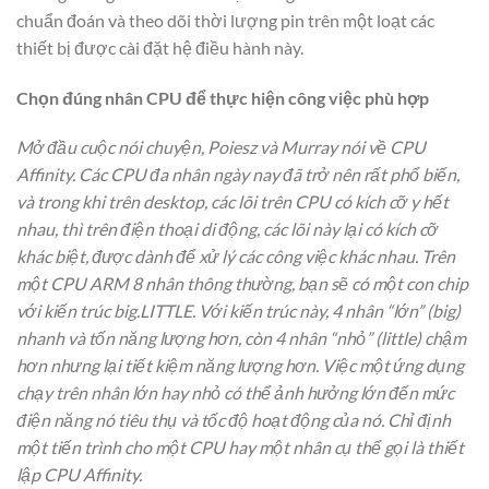
chuẩn đoán và theo dõi thời lượng pin trên một loạt các
thiết bị được cài đặt hệ điều hành này.
Chọn đúng nhân CPU để thực hiện công việc phù hợp
Mở đầu cuộc nói chuyện, Poiesz và Murray nói về CPU
Affinity. Các CPU đa nhân ngày nay đã trở nên rất phổ biến,
và trong khi trên desktop, các lõi trên CPU có kích cỡ y hết
nhau, thì trên điện thoại di động, các lõi này lại có kích cỡ
khác biệt, được dành để xử lý các công việc khác nhau. Trên
một CPU ARM 8 nhân thông thường, bạn sẽ có một con chip
với kiến trúc big.LITTLE. Với kiến trúc này, 4 nhân “lớn” (big)
nhanh và tốn năng lượng hơn, còn 4 nhân “nhỏ” (little) chậm
hơn nhưng lại tiết kiệm năng lượng hơn. Việc một ứng dụng
chạy trên nhân lớn hay nhỏ có thể ảnh hưởng lớn đến mức
điện năng nó tiêu thụ và tốc độ hoạt động của nó. Chỉ định
một tiến trình cho một CPU hay một nhân cụ thể gọi là thiết
lập CPU Affinity.