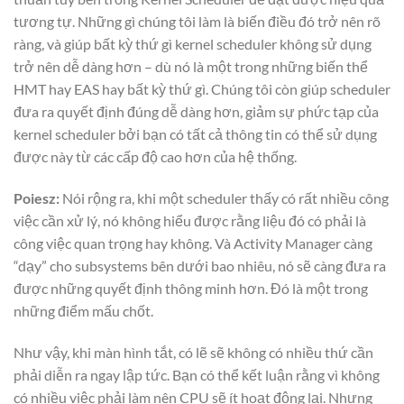
tương tự. Những gì chúng tôi làm là biến điều đó trở nên rõ
ràng, và giúp bất kỳ thứ gì kernel scheduler không sử dụng
trở nên dễ dàng hơn – dù nó là một trong những biến thể
HMT hay EAS hay bất kỳ thứ gì. Chúng tôi còn giúp scheduler
đưa ra quyết định đúng dễ dàng hơn, giảm sự phức tạp của
kernel scheduler bởi bạn có tất cả thông tin có thể sử dụng
được này từ các cấp độ cao hơn của hệ thống.
Poiesz:
Nói rộng ra, khi một scheduler thấy có rất nhiều công
việc cần xử lý, nó không hiểu được rằng liệu đó có phải là
công việc quan trọng hay không. Và Activity Manager càng
“dạy” cho subsystems bên dưới bao nhiêu, nó sẽ càng đưa ra
được những quyết định thông minh hơn. Đó là một trong
những điểm mấu chốt.
Như vậy, khi màn hình tắt, có lẽ sẽ không có nhiều thứ cần
phải diễn ra ngay lập tức. Bạn có thể kết luận rằng vì không
có nhiều việc phải làm nên CPU sẽ ít hoạt động lại. Nhưng