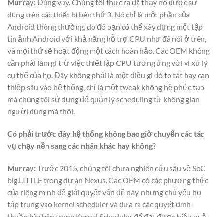
Murray:
Đúng vậy. Chúng tôi thực ra đã thấy nó được sử
dụng trên các thiết bị bên thứ 3. Nó chỉ là một phần của
Android thông thường, do đó bạn có thể xây dựng một tập
tin ảnh Android với khả năng hỗ trợ CPU như đã nói ở trên,
và mọi thứ sẽ hoạt động một cách hoàn hảo. Các OEM không
cần phải làm gì trừ việc thiết lập CPU tương ứng với vi xử lý
cụ thể của họ. Đây không phải là một điều gì đó to tát hay can
thiệp sâu vào hệ thống, chỉ là một tweak không hề phức tạp
mà chúng tôi sử dụng để quản lý scheduling từ không gian
người dùng mà thôi.
Có phải trước đây hệ thống không bao giờ chuyển các tác
vụ chạy nền sang các nhân khác hay không?
Murray:
Trước 2015, chúng tôi chưa nghiên cứu sâu về SoC
big.LITTLE trong dự án Nexus. Các OEM có các phương thức
của riêng mình để giải quyết vấn đề này, nhưng chủ yếu họ
tập trung vào kernel scheduler và đưa ra các quyết định
thuần túy bên trong Kernel Scheduler để đạt được hiệu quả