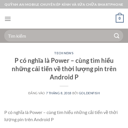
Bỏ
QUỲNH AN MOBILE CHUYÊN ÉP KÍNH VÀ SỬA CHỮA SMARTPHONE
qua
nội
0
dung
Tìm
kiếm:
TECH NEWS
P có nghĩa là Power – cùng tìm hiểu
những cải tiến về thời lượng pin trên
Android P
ĐĂNG VÀO
7 THÁNG 8, 2018
BỞI
GOLDENFISH
P có nghĩa là Power – cùng tìm hiểu những cải tiến về thời
lượng pin trên Android P