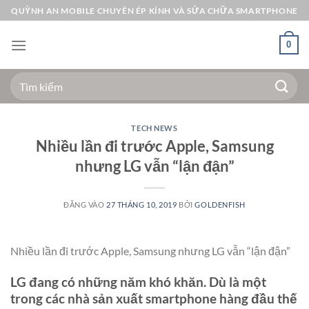
Bỏ
QUỲNH AN MOBILE CHUYÊN ÉP KÍNH VÀ SỬA CHỮA SMARTPHONE
qua
nội
0
dung
Tìm
kiếm:
TECH NEWS
Nhiều lần đi trước Apple, Samsung
nhưng LG vẫn “lận đận”
ĐĂNG VÀO
27 THÁNG 10, 2019
BỞI
GOLDENFISH
Nhiều lần đi trước Apple, Samsung nhưng LG vẫn “lận đận”
LG đang có những năm khó khăn. Dù là một
trong các nhà sản xuất smartphone hàng đầu thế