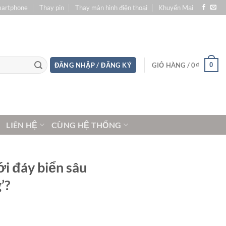
martphone
Thay pin
Thay màn hình điện thoại
Khuyến Mại
0
ĐĂNG NHẬP / ĐĂNG KÝ
GIỎ HÀNG /
0
₫
LIÊN HỆ
CÙNG HỆ THỐNG
i đáy biển sâu
’?