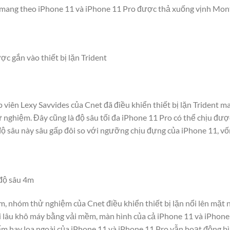
nt mang theo iPhone 11 và iPhone 11 Pro được thả xuống vịnh Mont
c gắn vào thiết bị lặn Trident
ập viên Lexy Savvides của Cnet đã điều khiển thiết bị lặn Trident 
 nghiệm. Đây cũng là độ sâu tối đa iPhone 11 Pro có thể chịu đượ
độ sâu này sâu gấp đôi so với ngưỡng chịu đựng của iPhone 11, vốn
 độ sâu 4m
, nhóm thử nghiệm của Cnet điều khiển thiết bị lặn nổi lên mặt 
hi lâu khô máy bằng vải mềm, màn hình của cả iPhone 11 và iPhone
ấm hay loa ngoài của iPhone 11 và iPhone 11 Pro vẫn hoạt động bì