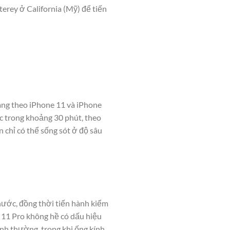
erey ở California (Mỹ) để tiến
mang theo iPhone 11 và iPhone
c trong khoảng 30 phút, theo
 chỉ có thể sống sót ở độ sâu
nước, đồng thời tiến hành kiểm
 11 Pro không hề có dấu hiệu
nh thường, trong khi ống kính