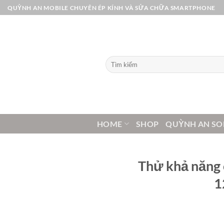
Bỏ
QUỲNH AN MOBILE CHUYÊN ÉP KÍNH VÀ SỬA CHỮA SMARTPHONE
qua
nội
dung
Tìm
kiếm:
HOME
SHOP
QUỲNH AN SO
Thử khả năng 
1