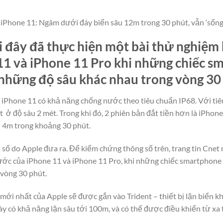
iPhone 11: Ngâm dưới đáy biển sâu 12m trong 30 phút, vẫn ‘sống
i đây đã thực hiện một bài thử nghiệm
1 và iPhone 11 Pro khi những chiếc s
những độ sâu khác nhau trong vòng 30
 iPhone 11 có khả năng chống nước theo tiêu chuẩn IP68. Với tiê
t ở độ sâu 2 mét. Trong khi đó, 2 phiên bản đắt tiền hơn là iPhon
 4m trong khoảng 30 phút.
n số do Apple đưa ra. Để kiểm chứng thông số trên, trang tin Cnet
ớc của iPhone 11 và iPhone 11 Pro, khi những chiếc smartphone 
vòng 30 phút.
ới nhất của Apple sẽ được gắn vào Trident – thiết bị lặn biển kh
này có khả năng lặn sâu tới 100m, và có thể được điều khiển từ x