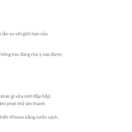
lần so với giới hạn của
ỳ hỏng hóc đáng chú ý nào được
 khác gì vừa mới đập hộp’.
 khi phát thử âm thanh.
 chiếc iPhone bằng nước sạch,