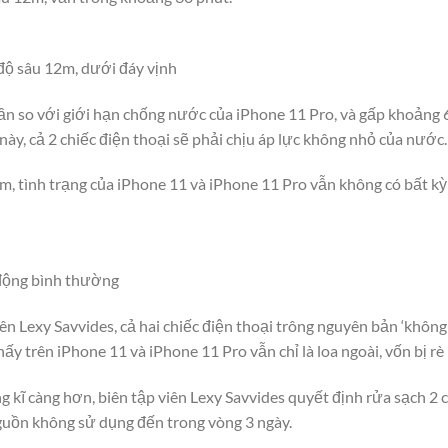
độ sâu 12m, dưới đáy vịnh
n so với giới hạn chống nước của iPhone 11 Pro, và gấp khoảng 6 
này, cả 2 chiếc điện thoại sẽ phải chịu áp lực không nhỏ của nước.
ệm, tình trạng của iPhone 11 và iPhone 11 Pro vẫn không có bất k
động bình thường
ên Lexy Savvides, cả hai chiếc điện thoại trông nguyên bản ‘không
y trên iPhone 11 và iPhone 11 Pro vẫn chỉ là loa ngoài, vốn bị rè
g kĩ càng hơn, biên tập viên Lexy Savvides quyết định rửa sạch 2
guồn không sử dụng đến trong vòng 3 ngày.