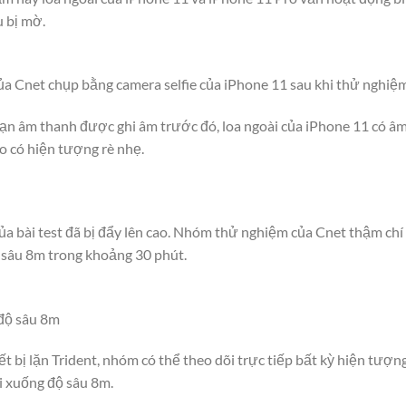
 bị mờ.
ủa Cnet chụp bằng camera selfie của iPhone 11 sau khi thử nghiệ
oạn âm thanh được ghi âm trước đó, loa ngoài của iPhone 11 có â
ro có hiện tượng rè nhẹ.
của bài test đã bị đẩy lên cao. Nhóm thử nghiệm của Cnet thậm chí 
sâu 8m trong khoảng 30 phút.
 độ sâu 8m
 bị lặn Trident, nhóm có thể theo dõi trực tiếp bất kỳ hiện tượn
i xuống độ sâu 8m.