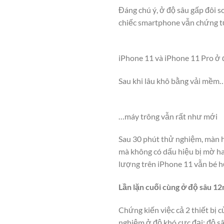
Đáng chú ý, ở độ sâu gấp đôi 
chiếc smartphone vẫn chứng tỏ
iPhone 11 và iPhone 11 Pro ở
Sau khi lâu khô bằng vải mềm
…máy trông vẫn rất như mới
Sau 30 phút thử nghiệm, màn h
mà không có dấu hiệu bị mờ ha
lượng trên iPhone 11 vẫn bé h
Lần lặn cuối cùng ở độ sâu 1
Chứng kiến việc cả 2 thiết bị
nghiệm ở độ khó cực đại: độ s