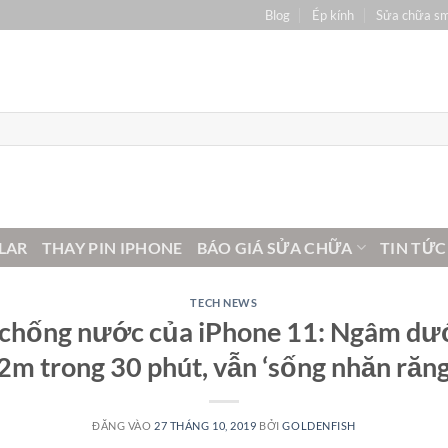
Blog
Ép kính
Sửa chữa s
LAR
THAY PIN IPHONE
BÁO GIÁ SỬA CHỮA
TIN TỨC
TECH NEWS
chống nước của iPhone 11: Ngâm dướ
2m trong 30 phút, vẫn ‘sống nhăn răng
ĐĂNG VÀO
27 THÁNG 10, 2019
BỞI
GOLDENFISH