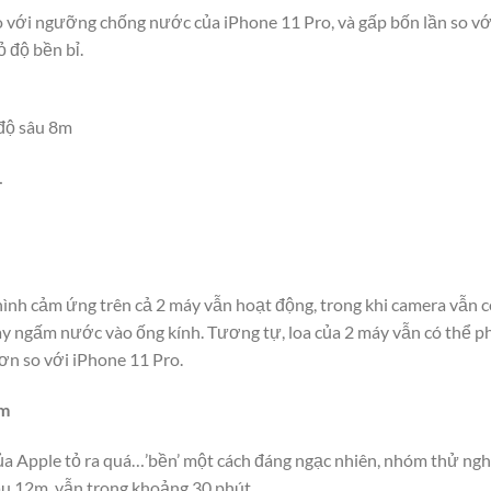
so với ngưỡng chống nước của iPhone 11 Pro, và gấp bốn lần so vớ
 độ bền bỉ.
 độ sâu 8m
…
ình cảm ứng trên cả 2 máy vẫn hoạt động, trong khi camera vẫn 
y ngấm nước vào ống kính. Tương tự, loa của 2 máy vẫn có thể ph
ơn so với iPhone 11 Pro.
2m
 của Apple tỏ ra quá…’bền’ một cách đáng ngạc nhiên, nhóm thử ng
âu 12m, vẫn trong khoảng 30 phút.