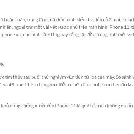
ô hoàn toàn, trang Cnet đã tiến hành kiểm tra liệu cả 2 mẫu smar
nhiên, ngoại trừ một vài vết xước nhỏ trên màn hình iPhone 11, tấ
rophone và màn hình cảm ứng hay cổng sạc đều trông như mới và 
ng
c tìm thấy sau buổi thử nghiệm vấn đến từ loa của máy. So sánh v
1 và iPhone 11 Pro bị ngâm nước rè hơn đôi chút, kèm theo đó là â
, khả năng chống nước của iPhone 11 là quá tốt, nếu không muốn 