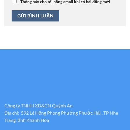
Thông báo cho tôi bằng email khi có bài đăng mới
Công ty TNHH XD&CN Quỳnh An
Địa chỉ: 592 Lê Hồng Phong Phường Phước Hải , TP Nha
Trang, tỉnh Khánh Hòa