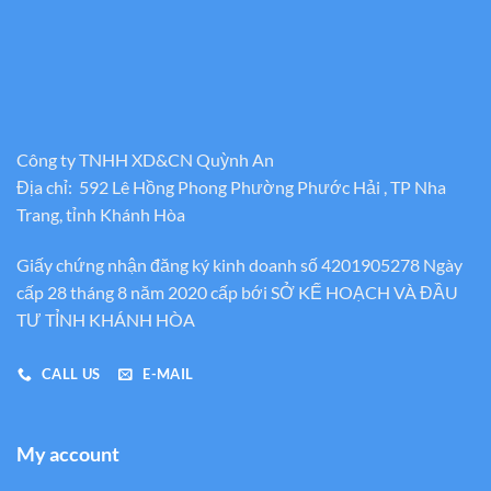
Công ty TNHH XD&CN Quỳnh An
Địa chỉ: 592 Lê Hồng Phong Phường Phước Hải , TP Nha
Trang, tỉnh Khánh Hòa
Giấy chứng nhận đăng ký kinh doanh số 4201905278 Ngày
cấp 28 tháng 8 năm 2020 cấp bới SỞ KẾ HOẠCH VÀ ĐẦU
TƯ TỈNH KHÁNH HÒA
CALL US
E-MAIL
My account