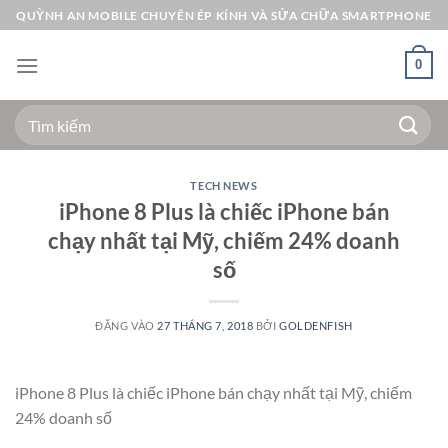
Bỏ
QUỲNH AN MOBILE CHUYÊN ÉP KÍNH VÀ SỬA CHỮA SMARTPHONE
qua
nội
0
dung
Tìm
kiếm:
TECH NEWS
iPhone 8 Plus là chiếc iPhone bán
chạy nhất tại Mỹ, chiếm 24% doanh
số
ĐĂNG VÀO
27 THÁNG 7, 2018
BỞI
GOLDENFISH
iPhone 8 Plus là chiếc iPhone bán chạy nhất tại Mỹ, chiếm
24% doanh số