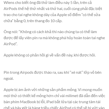
Wiens cho biết ông đã thử làm điều này 5 lần, trên cả
AirPods thế hệ thứ nhất và thứ hai, cuối cùng phải đặc biệt
trao cho tai nghe không dây của Apple số điểm “có thể sửa
chữa” bằng 0, trên thang đo 10 cấp.
Ông nói: “Không có cách khả thi nào chúng ta có thể làm
được để lấy viên pin ra mà không phá hủy hoàn toàn tai nghe
AirPod”.
Apple không có phản hồi gì về vấn đề này, khi được hỏi.
Pin trong Airpods được tháo ra, sau khi “xé nát” lớp vỏ bên
ngoài.
Apple bị ám ảnh với những sản phẩm mỏng. Vì mong muốn
mọi thứ có thiết kế mỏng hơn chỉ vài milimet đã dẫn đến việc
bàn phím MacBook bị lỗi, iPad bắt lửa tại các trung tâm tái
chế và bây giờ là hàng triệu chiếc AirPod có thể sẽ bị vứt vào