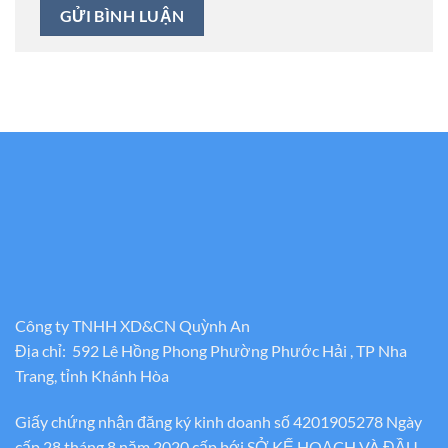
Công ty TNHH XD&CN Quỳnh An
Địa chỉ: 592 Lê Hồng Phong Phường Phước Hải , TP Nha
Trang, tỉnh Khánh Hòa
Giấy chứng nhận đăng ký kinh doanh số 4201905278 Ngày
cấp 28 tháng 8 năm 2020 cấp bới SỞ KẾ HOẠCH VÀ ĐẦU