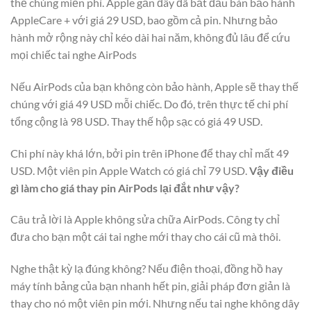
thế chúng miễn phí. Apple gần đây đã bắt đầu bán bảo hành
AppleCare + với giá 29 USD, bao gồm cả pin. Nhưng bảo
hành mở rộng này chỉ kéo dài hai năm, không đủ lâu để cứu
mọi chiếc tai nghe AirPods
Nếu AirPods của bạn không còn bảo hành, Apple sẽ thay thế
chúng với giá 49 USD mỗi chiếc. Do đó, trên thực tế chi phí
tổng cộng là 98 USD. Thay thế hộp sạc có giá 49 USD.
Chi phí này khá lớn, bởi pin trên iPhone để thay chỉ mất 49
USD. Một viên pin Apple Watch có giá chỉ 79 USD.
Vậy điều
gì làm cho giá thay pin AirPods lại đắt như vậy?
Câu trả lời là Apple không sửa chữa AirPods. Công ty chỉ
đưa cho bạn một cái tai nghe mới thay cho cái cũ mà thôi.
Nghe thật kỳ lạ đúng không? Nếu điện thoại, đồng hồ hay
máy tính bảng của bạn nhanh hết pin, giải pháp đơn giản là
thay cho nó một viên pin mới. Nhưng nếu tai nghe không dây