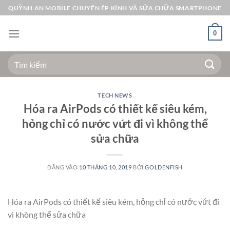
Bỏ
QUỲNH AN MOBILE CHUYÊN ÉP KÍNH VÀ SỬA CHỮA SMARTPHONE
qua
nội
0
dung
Tìm
kiếm:
TECH NEWS
Hóa ra AirPods có thiết kế siêu kém,
hỏng chỉ có nước vứt đi vì không thể
sửa chữa
ĐĂNG VÀO
10 THÁNG 10, 2019
BỞI
GOLDENFISH
Hóa ra AirPods có thiết kế siêu kém, hỏng chỉ có nước vứt đi
vì không thể sửa chữa