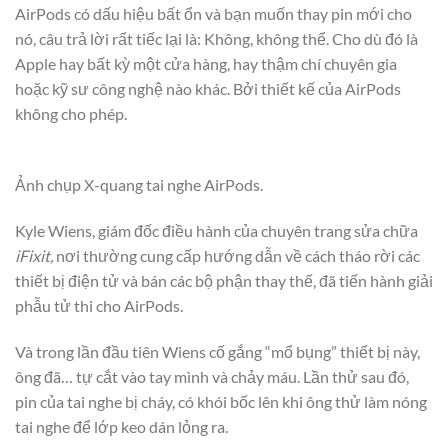
AirPods có dấu hiệu bất ổn và bạn muốn thay pin mới cho
nó, câu trả lời rất tiếc lại là: Không, không thể. Cho dù đó là
Apple hay bất kỳ một cửa hàng, hay thậm chí chuyên gia
hoặc kỹ sư công nghệ nào khác. Bởi thiết kế của AirPods
không cho phép.
Ảnh chụp X-quang tai nghe AirPods.
Kyle Wiens, giám đốc điều hành của chuyên trang sửa chữa
iFixit,
nơi thường cung cấp hướng dẫn về cách tháo rời các
thiết bị điện tử và bán các bộ phận thay thế, đã tiến hành giải
phẫu tử thi cho AirPods.
Và trong lần đầu tiên Wiens cố gắng “mổ bụng” thiết bị này,
ông đã… tự cắt vào tay mình và chảy máu. Lần thử sau đó,
pin của tai nghe bị cháy, có khói bốc lên khi ông thử làm nóng
tai nghe để lớp keo dán lỏng ra.