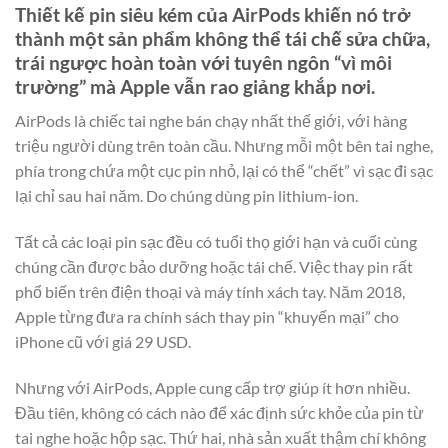
Thiết kế pin siêu kém của AirPods khiến nó trở
thành một sản phẩm không thể tái chế sửa chữa,
trái ngược hoàn toàn với tuyên ngôn “vì môi
trường” mà Apple vẫn rao giảng khắp nơi.
AirPods là chiếc tai nghe bán chạy nhất thế giới, với hàng
triệu người dùng trên toàn cầu. Nhưng mỗi một bên tai nghe,
phía trong chứa một cục pin nhỏ, lại có thể “chết” vì sạc đi sạc
lại chỉ sau hai năm. Do chúng dùng pin lithium-ion.
Tất cả các loại pin sạc đều có tuổi thọ giới hạn và cuối cùng
chúng cần được bảo dưỡng hoặc tái chế. Việc thay pin rất
phổ biến trên điện thoại và máy tính xách tay. Năm 2018,
Apple từng đưa ra chính sách thay pin “khuyến mại” cho
iPhone cũ với giá 29 USD.
Nhưng với AirPods, Apple cung cấp trợ giúp ít hơn nhiều.
Đầu tiên, không có cách nào để xác định sức khỏe của pin từ
tai nghe hoặc hộp sạc. Thứ hai, nhà sản xuất thậm chí không