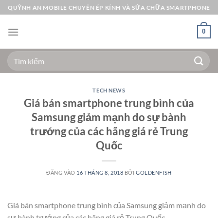
Bỏ
QUỲNH AN MOBILE CHUYÊN ÉP KÍNH VÀ SỬA CHỮA SMARTPHONE
qua
nội
0
dung
Tìm
kiếm:
TECH NEWS
Giá bán smartphone trung bình của
Samsung giảm mạnh do sự bành
trướng của các hãng giá rẻ Trung
Quốc
ĐĂNG VÀO
16 THÁNG 8, 2018
BỞI
GOLDENFISH
Giá bán smartphone trung bình của Samsung giảm mạnh do
sự bành trướng của các hãng giá rẻ Trung Quốc