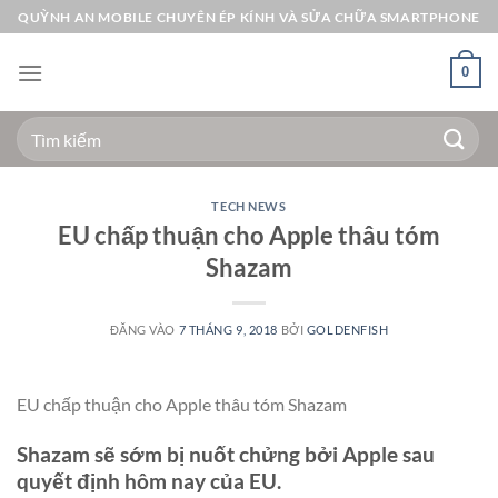
Bỏ
QUỲNH AN MOBILE CHUYÊN ÉP KÍNH VÀ SỬA CHỮA SMARTPHONE
qua
nội
0
dung
Tìm
kiếm:
TECH NEWS
EU chấp thuận cho Apple thâu tóm
Shazam
ĐĂNG VÀO
7 THÁNG 9, 2018
BỞI
GOLDENFISH
EU chấp thuận cho Apple thâu tóm Shazam
Shazam sẽ sớm bị nuốt chửng bởi Apple sau
quyết định hôm nay của EU.