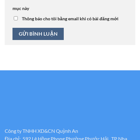
mục này
Thông báo cho tôi bằng email khi có bài đăng mới
Công ty TNHH XD&CN Quỳnh An
Địa chỉ: 592 Lê Hồng Phong Phường Phước Hải , TP Nha