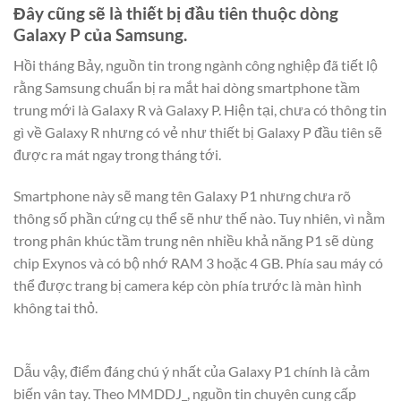
Đây cũng sẽ là thiết bị đầu tiên thuộc dòng
Galaxy P của Samsung.
Hồi tháng Bảy, nguồn tin trong ngành công nghiệp đã tiết lộ
rằng Samsung chuẩn bị ra mắt hai dòng smartphone tầm
trung mới là Galaxy R và Galaxy P. Hiện tại, chưa có thông tin
gì về Galaxy R nhưng có vẻ như thiết bị Galaxy P đầu tiên sẽ
được ra mát ngay trong tháng tới.
Smartphone này sẽ mang tên Galaxy P1 nhưng chưa rõ
thông số phần cứng cụ thể sẽ như thế nào. Tuy nhiên, vì nằm
trong phân khúc tầm trung nên nhiều khả năng P1 sẽ dùng
chip Exynos và có bộ nhớ RAM 3 hoặc 4 GB. Phía sau máy có
thể được trang bị camera kép còn phía trước là màn hình
không tai thỏ.
Dẫu vậy, điểm đáng chú ý nhất của Galaxy P1 chính là cảm
biến vân tay. Theo MMDDJ_, nguồn tin chuyên cung cấp