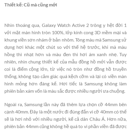
Thiết kế: Cũ mà cũng mới
Nhìn thoáng qua, Galaxy Watch Active 2 trông y hệt đời 1
với mặt màn hình tròn 100%, lớp kính cong 3D mềm mại và
khung viền sơn nhám ở bản nhôm. Tông màu mà Samsung sử
dụng hơi khác một chút so với thế hệ trước, khi mà màu
hồng thì nhạt hơn và màu đen thì hơi ám xanh nhẹ. Tuy
nhiên, nhìn chung thiết kế của mẫu đồng hồ mới vẫn được
coi là điểm cộng lớn, từ việc nó tròn như đồng hồ truyền
thống, không tạo cảm giác quá kệch cỡm và lại có viền màn
hình mỏng hơn đáng kể. Hơi tiếc là Samsung không làm
phiên bản xám vốn là màu sắc được nhiều người ưa chuộng.
Ngoài ra, Samsung lần này đã thêm lựa chọn cỡ 44mm bên
cạnh 40mm. Đây là một nước đi đúng đắn vì cỡ 40mm có thể
sẽ là hơi nhỏ với nhiều người, kể cả dân Châu Á. Hơn nữa,
phiên bản 44mm cũng không hề quá to vì phần viền đã được