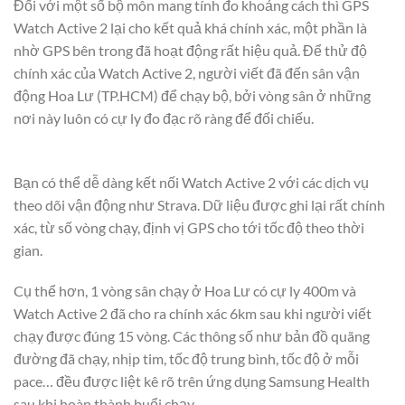
Đối với một số bộ môn mang tính đo khoảng cách thì GPS
Watch Active 2 lại cho kết quả khá chính xác, một phần là
nhờ GPS bên trong đã hoạt động rất hiệu quả. Để thử độ
chính xác của Watch Active 2, người viết đã đến sân vận
động Hoa Lư (TP.HCM) để chạy bộ, bởi vòng sân ở những
nơi này luôn có cự ly đo đạc rõ ràng để đối chiếu.
Bạn có thể dễ dàng kết nối Watch Active 2 với các dịch vụ
theo dõi vận động như Strava. Dữ liệu được ghi lại rất chính
xác, từ số vòng chạy, định vị GPS cho tới tốc độ theo thời
gian.
Cụ thể hơn, 1 vòng sân chạy ở Hoa Lư có cự ly 400m và
Watch Active 2 đã cho ra chính xác 6km sau khi người viết
chạy được đúng 15 vòng. Các thông số như bản đồ quãng
đường đã chạy, nhịp tim, tốc độ trung bình, tốc độ ở mỗi
pace… đều được liệt kê rõ trên ứng dụng Samsung Health
sau khi hoàn thành buổi chạy.