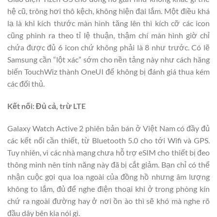
hệ cũ, trông hơi thô kệch, không hiện đại lắm. Một điều khá
lạ là khi kích thước màn hình tăng lên thì kích cỡ các icon
cũng phình ra theo tỉ lệ thuận, thậm chí màn hình giờ chỉ
chứa được đủ 6 icon chứ không phải là 8 như trước. Có lẽ
Samsung cần “lột xác” sớm cho nền tảng này như cách hãng
biến TouchWiz thành OneUI để không bị đánh giá thua kém
các đối thủ.
Kết nối: Đủ cả, trừ LTE
Galaxy Watch Active 2 phiên bản bán ở Việt Nam có đầy đủ
các kết nối cần thiết, từ Bluetooth 5.0 cho tới Wifi và GPS.
Tuy nhiên, vì các nhà mạng chưa hỗ trợ eSIM cho thiết bị đeo
thông minh nên tính năng này đã bị cắt giảm. Bạn chỉ có thể
nhận cuộc gọi qua loa ngoài của đồng hồ nhưng âm lượng
không to lắm, đủ để nghe điện thoại khi ở trong phòng kín
chứ ra ngoài đường hay ở nơi ồn ào thì sẽ khó mà nghe rõ
đầu dây bên kia nói gì.