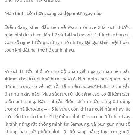
Màn hình: Lớn hơn, sáng và đẹp như ngày nào
Điểm đáng khen đầu tiên về Watch Active 2 là kích thước
màn hình lớn hơn, lên 1.2 và 1.4 inch so với 1.1 inch ở bản cũ.
Con số nghe tưởng chừng nhỏ nhưng lại tạo khác biệt hoàn
toàn khi đặt hai thế hệ cạnh nhau.
Vì kích thước nhỏ hơn mà độ phân giải ngang nhau nên bản
40mm cho độ nét khá hơn thấy rõ. Nếu nhìn chưa quen, bản
44mm trông có vẻ hơi rỗ. Tấm nền SuperAMOLED thì vẫn
ổn như ngày nào: Màu sắc rực rỡ, độ sáng cao, có đi kèm cảm
biến ánh sáng. Bạn chỉ cần điều chỉnh mức sáng đủ dùng
trong nhà (khoảng 4 – 5 là vừa), còn khi ra ngoài nắng hay lúc
trời tối thì màn hình sẽ tự điều chỉnh lại sao cho đủ nhìn. Đây
là tính năng rất thông minh từ Samsung, và bạn gần như sẽ
không bao giờ phải chỉnh lại độ sáng bằng tay trong mọi