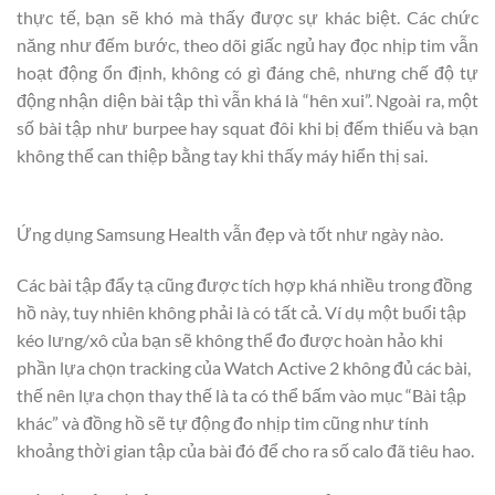
thực tế, bạn sẽ khó mà thấy được sự khác biệt. Các chức
năng như đếm bước, theo dõi giấc ngủ hay đọc nhịp tim vẫn
hoạt động ổn định, không có gì đáng chê, nhưng chế độ tự
động nhận diện bài tập thì vẫn khá là “hên xui”. Ngoài ra, một
số bài tập như burpee hay squat đôi khi bị đếm thiếu và bạn
không thể can thiệp bằng tay khi thấy máy hiển thị sai.
Ứng dụng Samsung Health vẫn đẹp và tốt như ngày nào.
Các bài tập đẩy tạ cũng được tích hợp khá nhiều trong đồng
hồ này, tuy nhiên không phải là có tất cả. Ví dụ một buổi tập
kéo lưng/xô của bạn sẽ không thể đo được hoàn hảo khi
phần lựa chọn tracking của Watch Active 2 không đủ các bài,
thế nên lựa chọn thay thế là ta có thể bấm vào mục “Bài tập
khác” và đồng hồ sẽ tự động đo nhịp tim cũng như tính
khoảng thời gian tập của bài đó để cho ra số calo đã tiêu hao.