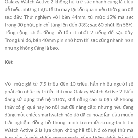
Galaxy Watch Active 2 không hỗ trợ sạc nhanh cũng là điều
dễ hiểu, nhưng thực tế thì máy lại tốn quá nhiều thời gian để
sạc đầy. Thử nghiệm với bản 44mm, từ mức 15% mà sạc
trong 30 phút, pin chỉ tăng lên đến 33%; sạc 60 phút lên 58%.
Tổng cộng, chiếc đồng hồ tốn ít nhất 2 tiếng để sạc đầy.
Trong khi đó, bản 40mm pin nhỏ hơn thì sạc cũng nhanh hơn
nhưng không đáng là bao.
Kết
Với mức giá từ 7.5 triệu đến 10 triệu, hẳn nhiều người sẽ
phải cân nhắc kỹ trước khi mua Galaxy Watch Active 2. Nếu
đang sử dụng thế hệ trước, khả năng cao là bạn sẽ không
thấy có gì quá hay ho nổi bật để nâng cấp; nhưng nếu đang
dùng một chiếc smartwatch nào đó đã cũ hoặc lần đầu muốn
trải nghiệm đồng hồ thông minh trên-mức-trung-bình thì
Watch Active 2 là lựa chọn không hề tồi. Nó có mọi thứ mà
bạn cần ở một chiếc smartwatch, cộng thêm thiết kế mặt