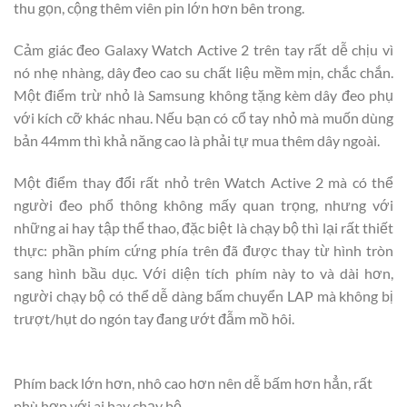
thu gọn, cộng thêm viên pin lớn hơn bên trong.
Cảm giác đeo Galaxy Watch Active 2 trên tay rất dễ chịu vì
nó nhẹ nhàng, dây đeo cao su chất liệu mềm mịn, chắc chắn.
Một điểm trừ nhỏ là Samsung không tặng kèm dây đeo phụ
với kích cỡ khác nhau. Nếu bạn có cổ tay nhỏ mà muốn dùng
bản 44mm thì khả năng cao là phải tự mua thêm dây ngoài.
Một điểm thay đổi rất nhỏ trên Watch Active 2 mà có thể
người đeo phổ thông không mấy quan trọng, nhưng với
những ai hay tập thể thao, đặc biệt là chạy bộ thì lại rất thiết
thực: phần phím cứng phía trên đã được thay từ hình tròn
sang hình bầu dục. Với diện tích phím này to và dài hơn,
người chạy bộ có thể dễ dàng bấm chuyển LAP mà không bị
trượt/hụt do ngón tay đang ướt đẫm mồ hôi.
Phím back lớn hơn, nhô cao hơn nên dễ bấm hơn hẳn, rất
phù hợp với ai hay chạy bộ.