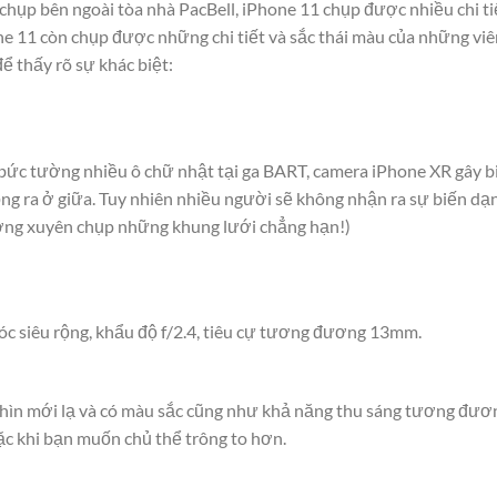
 chụp bên ngoài tòa nhà PacBell, iPhone 11 chụp được nhiều chi tiế
ne 11 còn chụp được những chi tiết và sắc thái màu của những viê
 thấy rõ sự khác biệt:
bức tường nhiều ô chữ nhật tại ga BART, camera iPhone XR gây 
ng ra ở giữa. Tuy nhiên nhiều người sẽ không nhận ra sự biến dạn
ờng xuyên chụp những khung lưới chẳng hạn!)
góc siêu rộng, khẩu độ f/2.4, tiêu cự tương đương 13mm.
ìn mới lạ và có màu sắc cũng như khả năng thu sáng tương đươn
ặc khi bạn muốn chủ thể trông to hơn.