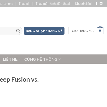
martphone
Thay pin
Thay màn hình điện thoại
Khuyến Mại
0
ĐĂNG NHẬP / ĐĂNG KÝ
GIỎ HÀNG /
0
₫
LIÊN HỆ
CÙNG HỆ THỐNG
eep Fusion vs.