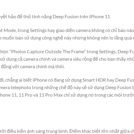
uyệt hảo để thử tính năng Deep Fusion trên iPhone 11
Mode, trong Settings hay giao diện camera không có chỉ báo nà
le muốn bạn sử dụng công nghệ này nhưng không nên lo lắng quá 
họn “Photos Capture Outside The Frame” trong Settings, Deep F
sử dụng cả camera chính và camera siêu rộng để cho bạn thấy nh
 động với camera chính mà thôi.
ó đi, chẳng ai biết iPhone có đang sử dụng Smart HDR hay Deep F
mera telephoto trong những chế độ này sẽ sử dụng Deep Fusion b
hone 11, 11 Pro và 11 Pro Max chỉ sử dụng nó trong các môi trườ
ới điều kiện ánh sáng trung bình. Điểm khác biệt lớn nhất giữa ch