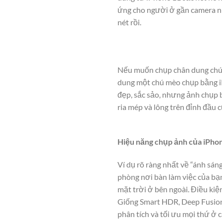
ứng cho người ở gần camera nhấ
nét rồi.
Nếu muốn chụp chân dung chú t
dung một chú mèo chụp bằng i
đẹp, sắc sảo, nhưng ảnh chụp b
ria mép và lông trên đỉnh đầu
Hiệu năng chụp ảnh của iPhone
Ví dụ rõ ràng nhất về “ánh sán
phòng nơi bàn làm việc của bạ
mặt trời ở bên ngoài. Điều kiệ
Giống Smart HDR, Deep Fusion
phân tích và tối ưu mọi thứ ở c