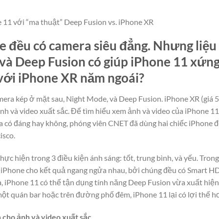
 11 với “ma thuật” Deep Fusion vs. iPhone XR
ne đều có camera siêu đẳng. Nhưng liệ
và Deep Fusion có giúp iPhone 11 xứng
với iPhone XR năm ngoái?
mera kép ở mặt sau, Night Mode, và Deep Fusion. iPhone XR (giá 
h và video xuất sắc. Để tìm hiểu xem ảnh và video của iPhone 11
 có đáng hay không, phóng viên CNET đã dùng hai chiếc iPhone đ
isco.
ực hiện trong 3 điều kiện ánh sáng: tốt, trung bình, và yếu. Trong
ếc iPhone cho kết quả ngang ngửa nhau, bởi chúng đều có Smart HD
, iPhone 11 có thể tận dụng tính năng Deep Fusion vừa xuất hiện 
một quán bar hoặc trên đường phố đêm, iPhone 11 lại có lợi thế 
 cho ảnh và video xuất sắc