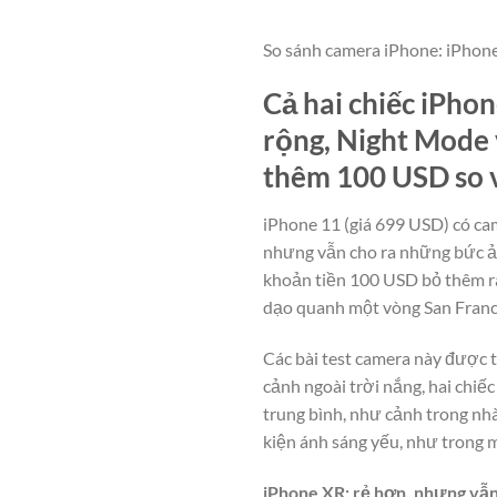
So sánh camera iPhone: iPhone
Cả hai chiếc iPho
rộng, Night Mode 
thêm 100 USD so 
iPhone 11 (giá 699 USD) có ca
nhưng vẫn cho ra những bức ản
khoản tiền 100 USD bỏ thêm ra
dạo quanh một vòng San Franc
Các bài test camera này được th
cảnh ngoài trời nắng, hai chi
trung bình, như cảnh trong nhà
kiện ánh sáng yếu, như trong 
iPhone XR: rẻ hơn, nhưng vẫn