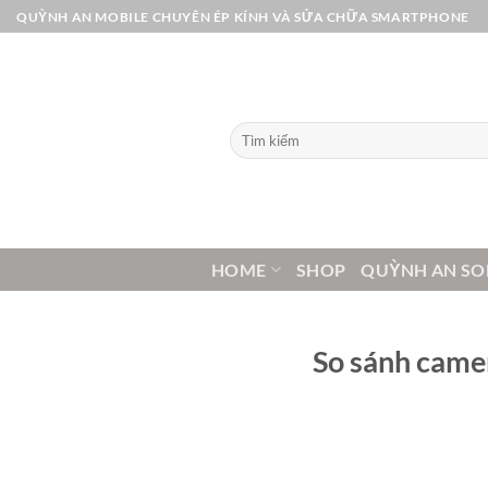
Bỏ
QUỲNH AN MOBILE CHUYÊN ÉP KÍNH VÀ SỬA CHỮA SMARTPHONE
qua
nội
dung
Tìm
kiếm:
HOME
SHOP
QUỲNH AN SO
So sánh camer