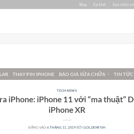
Blog
Ép kính
Sửa chữa s
LAR
THAY PIN IPHONE
BÁO GIÁ SỬA CHỮA
TIN TỨC
TECH NEWS
a iPhone: iPhone 11 với “ma thuật” D
iPhone XR
ĐĂNG VÀO
6 THÁNG 11, 2019
BỞI
GOLDENFISH