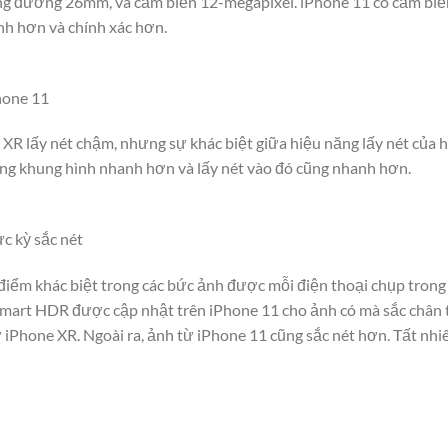
ương đương 26mm, và cảm biến 12-megapixel. iPhone 11 có cảm biế
nh hơn và chính xác hơn.
hone 11
XR lấy nét chậm, nhưng sự khác biệt giữa hiệu năng lấy nét của ha
rong khung hình nhanh hơn và lấy nét vào đó cũng nhanh hơn.
c kỳ sắc nét
 điểm khác biệt trong các bức ảnh được mỗi điện thoại chụp trong
Smart HDR được cập nhật trên iPhone 11 cho ảnh có mà sắc chân 
Phone XR. Ngoài ra, ảnh từ iPhone 11 cũng sắc nét hơn. Tất nhiên