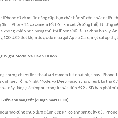
c iPhone cũ và muốn nâng cấp, bạn chắc hẳn sẽ cân nhắc nhiều t
g định iPhone 11 có camera tốt hơn khi xét về tổng thể). Nhưng 
e không khiến bạn hứng thú, thì iPhone XR là lựa chọn hợp lý. Ả
ụng 100 USD tiết kiệm được để mua gói Apple Care, một cái ốp thậ
ng, Night Mode, và Deep Fusion
 những chiếc điện thoại với camera tốt nhất hiện nay, iPhone 1
ng kính siêu rộng, Night Mode, và Deep Fusion cho phép bạn thu 
thoại này đáng giá từng xu trong khoản tiền 699 USD bạn phải bỏ 
 kiện ánh sáng tốt (dùng Smart HDR)
thoại nào cũng chụp được ảnh đẹp khi có ánh sáng đầy đủ. iPhone