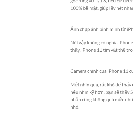
góc rộng với f/1.8, tiêu cự t
100% bề mặt, giúp lấy nét nha
Ảnh chụp ánh bình minh từ iP
Nói vậy không có nghĩa iPhone 
thấy. iPhone 11 tìm vật thể t
Camera chính của iPhone 11 cự
Mới nhìn qua, rất khó để thấy
nếu nhìn kỹ hơn, bạn sẽ thấy 
phản cũng không quá mức như i
nhỏ.