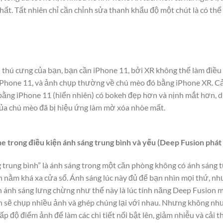
t. Tất nhiên chỉ cần chỉnh sửa thanh khẩu độ một chút là có thể
hú cưng của bạn, bạn cần iPhone 11, bởi XR không thể làm điều
Phone 11, và ảnh chụp thường về chú mèo đó bằng iPhone XR. Cả
ằng iPhone 11 (hiển nhiên) có bokeh đẹp hơn và nịnh mắt hơn, dù 
 của chú mèo đã bị hiệu ứng làm mờ xóa nhòe mất.
 trong điều kiện ánh sáng trung bình và yếu (Deep Fusion phát 
g trung bình” là ánh sáng trong một căn phòng không có ánh sáng 
n nằm khá xa cửa sổ. Ánh sáng lúc này đủ để bạn nhìn mọi thứ, n
n ánh sáng lưng chừng như thế này là lúc tính năng Deep Fusion m
 sẽ chụp nhiều ảnh và ghép chúng lại với nhau. Nhưng không n
ấp độ điểm ảnh để làm các chi tiết nổi bật lên, giảm nhiễu và cải t