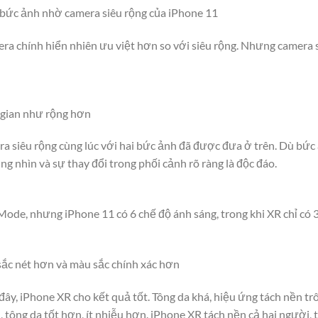
 bức ảnh nhờ camera siêu rộng của iPhone 11
era chính hiển nhiên ưu việt hơn so với siêu rộng. Nhưng camera s
 gian như rộng hơn
 siêu rộng cùng lúc với hai bức ảnh đã được đưa ở trên. Dù bức
ng nhìn và sự thay đổi trong phối cảnh rõ ràng là độc đáo.
Mode, nhưng iPhone 11 có 6 chế độ ánh sáng, trong khi XR chỉ có 3
ắc nét hơn và màu sắc chính xác hơn
đây, iPhone XR cho kết quả tốt. Tông da khá, hiệu ứng tách nền t
 tông da tốt hơn, ít nhiễu hơn. iPhone XR tách nền cả hai người, t