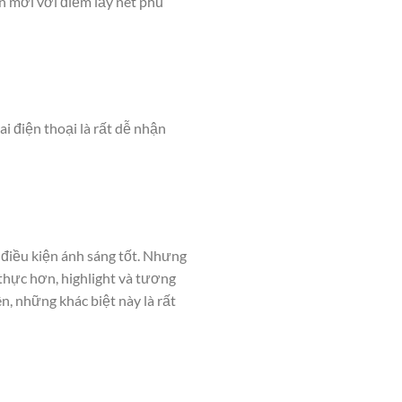
n mới với điểm lấy nét phủ
i điện thoại là rất dễ nhận
 điều kiện ánh sáng tốt. Nhưng
thực hơn, highlight và tương
, những khác biệt này là rất