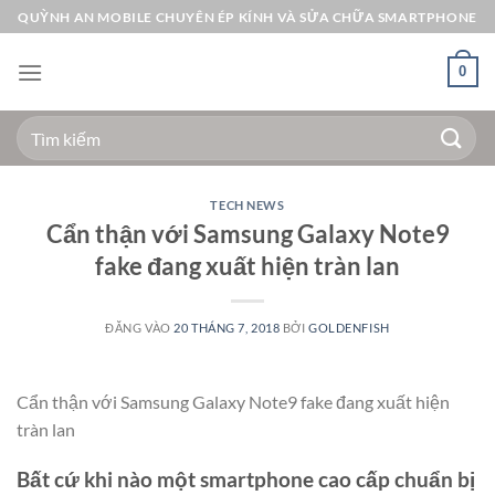
Bỏ
QUỲNH AN MOBILE CHUYÊN ÉP KÍNH VÀ SỬA CHỮA SMARTPHONE
qua
nội
0
dung
Tìm
kiếm:
TECH NEWS
Cẩn thận với Samsung Galaxy Note9
fake đang xuất hiện tràn lan
ĐĂNG VÀO
20 THÁNG 7, 2018
BỞI
GOLDENFISH
Cẩn thận với Samsung Galaxy Note9 fake đang xuất hiện
tràn lan
Bất cứ khi nào một smartphone cao cấp chuẩn bị