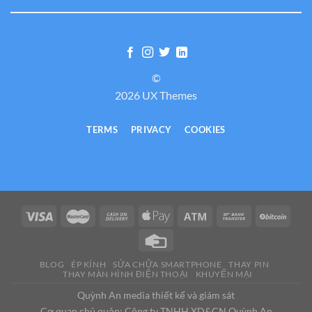
©
2026 UX Themes
TERMS
PRIVACY
COOKIES
BLOG
ÉP KÍNH
SỬA CHỮA SMARTPHONE
THAY PIN
THAY MÀN HÌNH ĐIỆN THOẠI
KHUYẾN MẠI
Quỳnh An media thiết kế và giám sát
Cơ quan chủ quản: Công ty TNHH XD&CN Quỳnh An