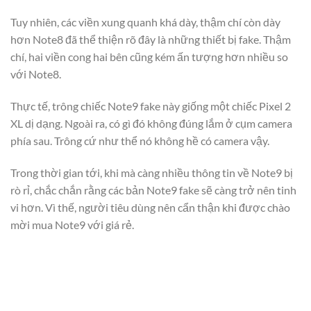
Tuy nhiên, các viền xung quanh khá dày, thậm chí còn dày
hơn Note8 đã thể thiện rõ đây là những thiết bị fake. Thậm
chí, hai viền cong hai bên cũng kém ấn tượng hơn nhiều so
với Note8.
Thực tế, trông chiếc Note9 fake này giống một chiếc Pixel 2
XL dị dạng. Ngoài ra, có gì đó không đúng lắm ở cụm camera
phía sau. Trông cứ như thể nó không hề có camera vậy.
Trong thời gian tới, khi mà càng nhiều thông tin về Note9 bị
rò rỉ, chắc chắn rằng các bản Note9 fake sẽ càng trở nên tinh
vi hơn. Vì thế, người tiêu dùng nên cẩn thận khi được chào
mời mua Note9 với giá rẻ.