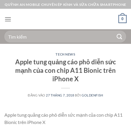
Bỏ
QUỲNH AN MOBILE CHUYÊN ÉP KÍNH VÀ SỬA CHỮA SMARTPHONE
qua
nội
0
dung
Tìm
kiếm:
TECH NEWS
Apple tung quảng cáo phô diễn sức
mạnh của con chip A11 Bionic trên
iPhone X
ĐĂNG VÀO
27 THÁNG 7, 2018
BỞI
GOLDENFISH
Apple tung quảng cáo phô diễn sức mạnh của con chip A11
Bionic trên iPhone X