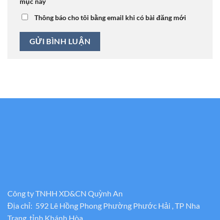
mục này
Thông báo cho tôi bằng email khi có bài đăng mới
Công ty TNHH XD&CN Quỳnh An
Địa chỉ: 592 Lê Hồng Phong Phường Phước Hải , TP Nha
Trang, tỉnh Khánh Hòa