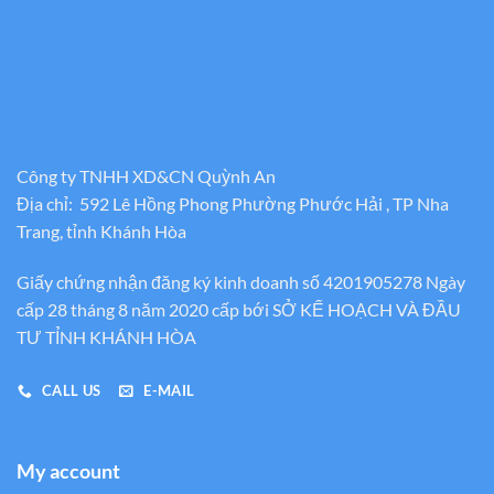
Công ty TNHH XD&CN Quỳnh An
Địa chỉ: 592 Lê Hồng Phong Phường Phước Hải , TP Nha
Trang, tỉnh Khánh Hòa
Giấy chứng nhận đăng ký kinh doanh số 4201905278 Ngày
cấp 28 tháng 8 năm 2020 cấp bới SỞ KẾ HOẠCH VÀ ĐẦU
TƯ TỈNH KHÁNH HÒA
CALL US
E-MAIL
My account