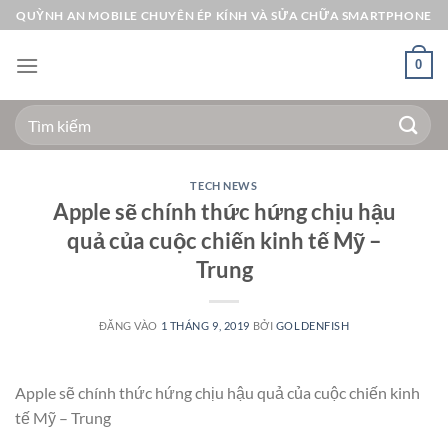
Bỏ
QUỲNH AN MOBILE CHUYÊN ÉP KÍNH VÀ SỬA CHỮA SMARTPHONE
qua
nội
0
dung
Tìm
kiếm:
TECH NEWS
Apple sẽ chính thức hứng chịu hậu
quả của cuộc chiến kinh tế Mỹ –
Trung
ĐĂNG VÀO
1 THÁNG 9, 2019
BỞI
GOLDENFISH
Apple sẽ chính thức hứng chịu hậu quả của cuộc chiến kinh
tế Mỹ – Trung