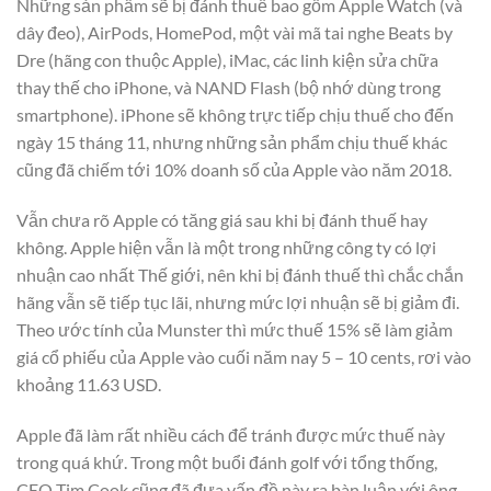
Những sản phẩm sẽ bị đánh thuế bao gồm Apple Watch (và
dây đeo), AirPods, HomePod, một vài mã tai nghe Beats by
Dre (hãng con thuộc Apple), iMac, các linh kiện sửa chữa
thay thế cho iPhone, và NAND Flash (bộ nhớ dùng trong
smartphone). iPhone sẽ không trực tiếp chịu thuế cho đến
ngày 15 tháng 11, nhưng những sản phẩm chịu thuế khác
cũng đã chiếm tới 10% doanh số của Apple vào năm 2018.
Vẫn chưa rõ Apple có tăng giá sau khi bị đánh thuế hay
không. Apple hiện vẫn là một trong những công ty có lợi
nhuận cao nhất Thế giới, nên khi bị đánh thuế thì chắc chắn
hãng vẫn sẽ tiếp tục lãi, nhưng mức lợi nhuận sẽ bị giảm đi.
Theo ước tính của Munster thì mức thuế 15% sẽ làm giảm
giá cổ phiếu của Apple vào cuối năm nay 5 – 10 cents, rơi vào
khoảng 11.63 USD.
Apple đã làm rất nhiều cách để tránh được mức thuế này
trong quá khứ. Trong một buổi đánh golf với tổng thống,
CEO Tim Cook cũng đã đưa vấn đề này ra bàn luận với ông