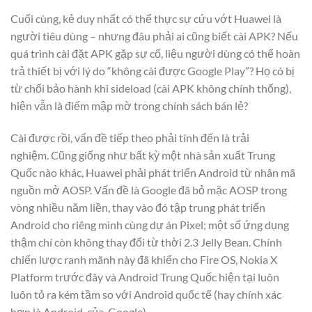
Cuối cùng, kẻ duy nhất có thể thực sự cứu vớt Huawei là
người tiêu dùng – nhưng đâu phải ai cũng biết cài APK? Nếu
quá trình cài đặt APK gặp sự cố, liệu người dùng có thể hoàn
trả thiết bị với lý do “không cài được Google Play”? Họ có bị
từ chối bảo hành khi sideload (cài APK không chính thống),
hiện vẫn là điểm mập mờ trong chính sách bán lẻ?
Cài được rồi, vấn đề tiếp theo phải tính đến là trải
nghiệm. Cũng giống như bất kỳ một nhà sản xuất Trung
Quốc nào khác, Huawei phải phát triển Android từ nhân mã
nguồn mở AOSP. Vấn đề là Google đã bỏ mặc AOSP trong
vòng nhiều năm liền, thay vào đó tập trung phát triển
Android cho riêng mình cùng dự án Pixel; một số ứng dụng
thậm chí còn không thay đổi từ thời 2.3 Jelly Bean. Chính
chiến lược ranh mãnh này đã khiến cho Fire OS, Nokia X
Platform trước đây và Android Trung Quốc hiện tại luôn
luôn tỏ ra kém tầm so với Android quốc tế (hay chính xác
hơn là Android-của-Google).