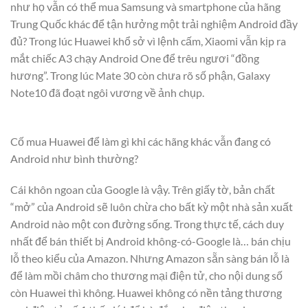
như họ vẫn có thể mua Samsung và smartphone của hãng
Trung Quốc khác để tận hưởng một trải nghiệm Android đầy
đủ? Trong lúc Huawei khổ sở vì lệnh cấm, Xiaomi vẫn kịp ra
mắt chiếc A3 chạy Android One để trêu ngươi “đồng
hương”. Trong lúc Mate 30 còn chưa rõ số phận, Galaxy
Note10 đã đoạt ngôi vương về ảnh chụp.
Cố mua Huawei để làm gì khi các hãng khác vẫn đang có
Android như bình thường?
Cái khôn ngoan của Google là vậy. Trên giấy tờ, bản chất
“mở” của Android sẽ luôn chừa cho bất kỳ một nhà sản xuất
Android nào một con đường sống. Trong thực tế, cách duy
nhất để bán thiết bị Android không-có-Google là… bán chịu
lỗ theo kiểu của Amazon. Nhưng Amazon sẵn sàng bán lỗ là
để làm mồi châm cho thương mại điện tử, cho nội dung số
còn Huawei thì không. Huawei không có nền tảng thương