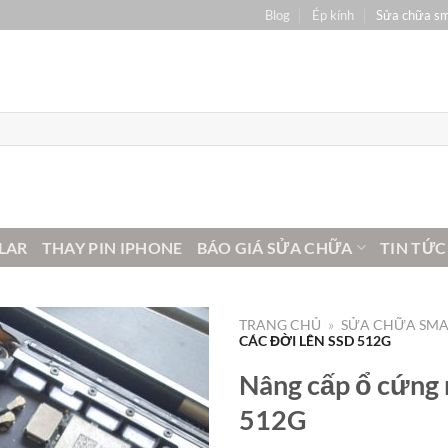
Blog
Ép kính
Sửa chữa s
LAR
THAY PIN IPHONE
BÁO GIÁ SỬA CHỮA
TIN TỨC
TRANG CHỦ
»
SỬA CHỮA SM
CÁC ĐỜI LÊN SSD 512G
Nâng cấp ổ cứng 
512G