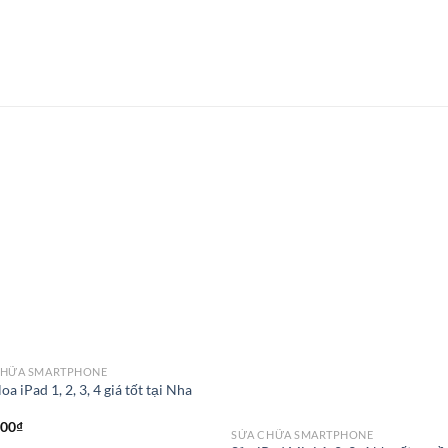
CHỮA SMARTPHONE
oa iPad 1, 2, 3, 4 giá tốt tại Nha
g
000
₫
SỬA CHỮA SMARTPHONE