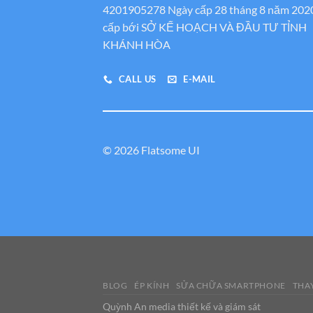
4201905278 Ngày cấp 28 tháng 8 năm 202
cấp bới SỞ KẾ HOẠCH VÀ ĐẦU TƯ TỈNH
KHÁNH HÒA
CALL US
E-MAIL
© 2026 Flatsome UI
BLOG
ÉP KÍNH
SỬA CHỮA SMARTPHONE
THAY
Quỳnh An media thiết kế và giám sát