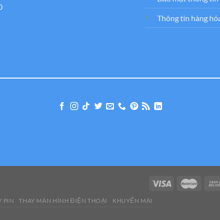
0
Thông tin hàng hó
 PIN
THAY MÀN HÌNH ĐIỆN THOẠI
KHUYẾN MẠI