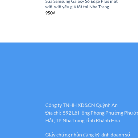
Sửa Samsung Galaxy S6 Edge Plus mất
wifi, wifi yếu giá tốt tại Nha Trang
950
₫
Công ty TNHH XD&CN Quỳnh An
Địa chỉ: 592 Lê Hồng Phong Phường Phướ
Hải , TP Nha Trang, tỉnh Khánh Hòa
Giấy chứng nhận đăng ký kinh doanh số