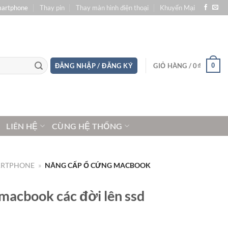
martphone
Thay pin
Thay màn hình điện thoại
Khuyến Mại
0
ĐĂNG NHẬP / ĐĂNG KÝ
GIỎ HÀNG /
0
₫
LIÊN HỆ
CÙNG HỆ THỐNG
ARTPHONE
»
NÂNG CẤP Ổ CỨNG MACBOOK
macbook các đời lên ssd