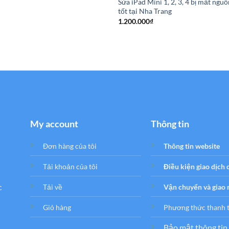
Sửa iPad Mini 1, 2, 3, 4 bị mất nguồ
tốt tại Nha Trang
1.200.000
₫
My account
Thông tin
Đơn hàng của tôi
Thông tin website
Tải khoản của tôi
Điều kiện giao dịch
c
Tải về
Vận chuyển và giao
Giỏ hàng
Phương thức thanh 
Bảo mật thông tin