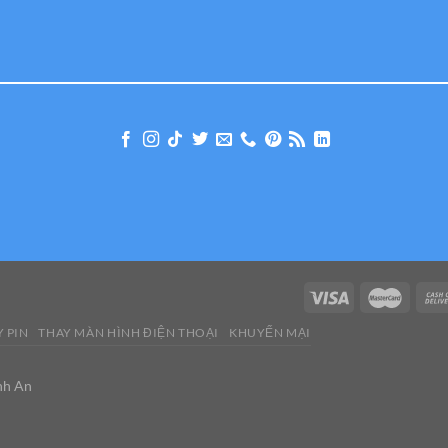
 PIN
THAY MÀN HÌNH ĐIỆN THOẠI
KHUYẾN MẠI
nh An