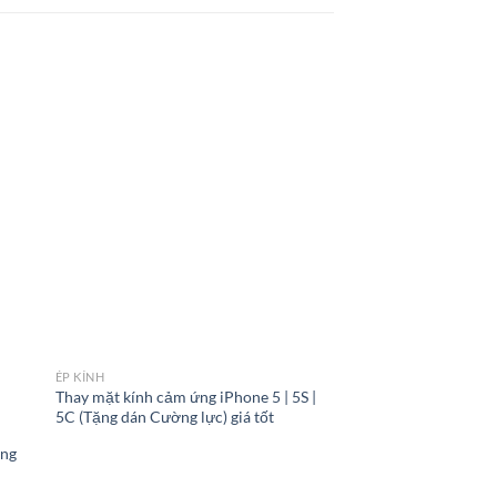
Giảm giá!
ÉP KÍNH
Thay mặt kính cảm ứng iPhone 5 | 5S |
5C (Tặng dán Cường lực) giá tốt
ÉP KÍNH
ang
ép kính iphone x sau
Giá
G
800.000
₫
600.000
₫
gốc
h