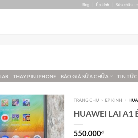
Blog
Ép kính
Sửa chữa s
LAR
THAY PIN IPHONE
BÁO GIÁ SỬA CHỮA
TIN TỨC
TRANG CHỦ
»
ÉP KÍNH
»
HUAW
HUAWEI LAI A1 
550.000
₫