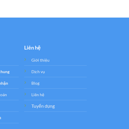
là:
t
800.000₫.
l
6
Liên hệ
Giới thiệu
 chung
Dịch vụ
 nhận
Blog
toán
Liên hệ
Tuyển dụng
a