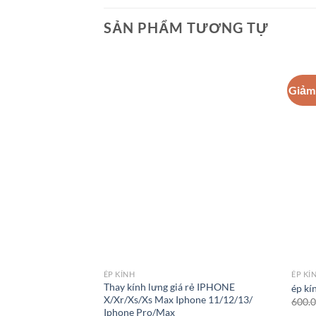
SẢN PHẨM TƯƠNG TỰ
Giảm 
ÉP KÍNH
ÉP KÍ
Thay kính lưng giá rẻ IPHONE
ép kí
X/Xr/Xs/Xs Max Iphone 11/12/13/
600.
Iphone Pro/Max