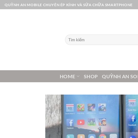
Bỏ
QUỲNH AN MOBILE CHUYÊN ÉP KÍNH VÀ SỬA CHỮA SMARTPHONE
qua
nội
dung
Tìm
kiếm:
HOME
SHOP
QUỲNH AN SO