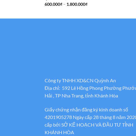
Khoảng
600.000
₫
–
1.800.000
₫
giá:
từ
600.000₫
đến
1.800.000₫
Công ty TNHH XD&CN Quỳnh An
Địa chỉ: 592 Lê Hồng Phong Phường Phướ
Hải , TP Nha Trang, tỉnh Khánh Hòa
Giấy chứng nhận đăng ký kinh doanh số
4201905278 Ngày cấp 28 tháng 8 năm 202
cấp bới SỞ KẾ HOẠCH VÀ ĐẦU TƯ TỈNH
KHÁNH HÒA