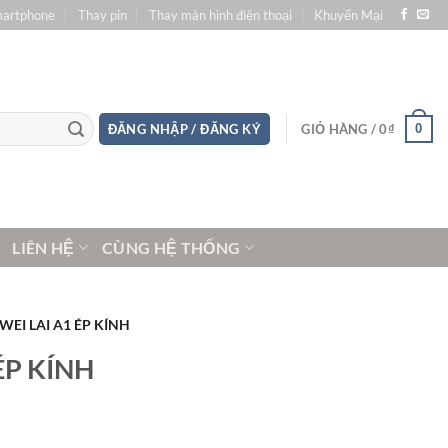
martphone
Thay pin
Thay màn hình điện thoại
Khuyến Mại
0
ĐĂNG NHẬP / ĐĂNG KÝ
GIỎ HÀNG /
0
₫
LIÊN HỆ
CÙNG HỆ THỐNG
EI LAI A1 ÉP KÍNH
ÉP KÍNH