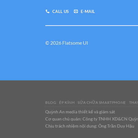
CALL US
E-MAIL
© 2026 Flatsome UI
BLOG
ÉP KÍNH
SỬA CHỮA SMARTPHONE
THAY
Quỳnh An media thiết kế và giám sát
Cơ quan chủ quản: Công ty TNHH XD&CN Quỳ
Chịu trách nhiệm nội dung: Ông Trần Duy Hậu