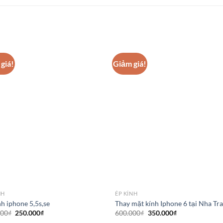
giá!
Giảm giá!
NH
ÉP KÍNH
nh iphone 5,5s,se
Thay mặt kính Iphone 6 tại Nha Tr
Giá
Giá
Giá
Giá
000
₫
250.000
₫
600.000
₫
350.000
₫
gốc
hiện
gốc
hiện