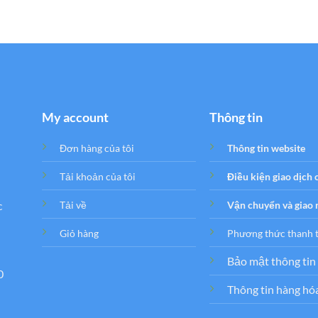
là:
tại
là:
tại
600.000₫.
là:
600.000₫.
là:
250.000₫.
350.000₫.
My account
Thông tin
Đơn hàng của tôi
Thông tin website
Tải khoản của tôi
Điều kiện giao dịch
c
Tải về
Vận chuyển và giao
Giỏ hàng
Phương thức thanh 
Bảo mật thông tin
0
Thông tin hàng hó