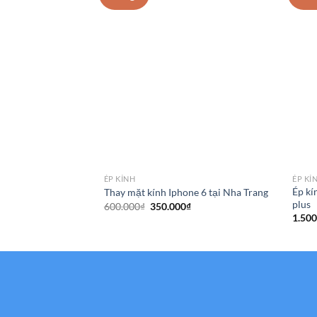
ÉP KÍNH
ÉP KÍ
Ép kí
Thay mặt kính Iphone 6 tại Nha Trang
plus
Giá
Giá
600.000
₫
350.000
₫
gốc
hiện
1.500
là:
tại
600.000₫.
là:
350.000₫.