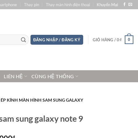
martphone
Thay pin
Thay màn hình điện thoại
Khuyến Mại
0
ĐĂNG NHẬP / ĐĂNG KÝ
GIỎ HÀNG /
0
₫
LIÊN HỆ
CÙNG HỆ THỐNG
ÉP KÍNH MÀN HÌNH SAM SUNG GALAXY
sam sung galaxy note 9
Khoảng
₫