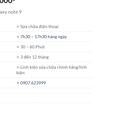
.000
giá:
axy note 9
từ
1.500.000₫
⭐️ Sửa chữa điện thoại
đến
5.200.000₫
⭐️
7h30 – 17h30 hàng ngày
⭐️ 30 – 60 Phút
⭐️ 3 đến 12 tháng
⭐️ Linh kiện sửa chữa chính hãng/linh
kiện
⭐️
0907.623999