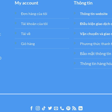
My account
Thông tin
Đơn hàng của tôi
Thông tin website
Tải khoản của tôi
Điều kiện giao dịch
c
Tải về
Vận chuyển và giao
Giỏ hàng
Phương thức thanh 
Bảo mật thông tin
0
Thông tin hàng hó