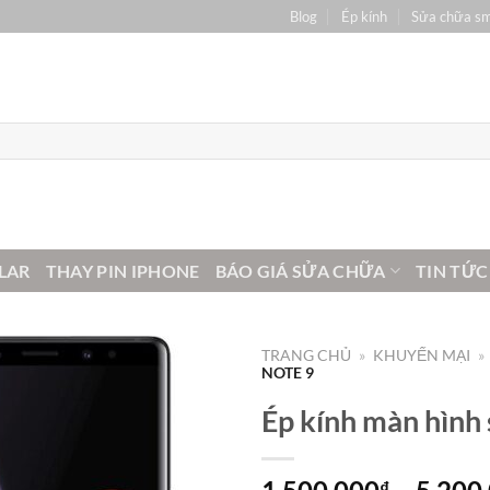
Blog
Ép kính
Sửa chữa s
LAR
THAY PIN IPHONE
BÁO GIÁ SỬA CHỮA
TIN TỨC
TRANG CHỦ
»
KHUYẾN MẠI
»
NOTE 9
Ép kính màn hình 
₫