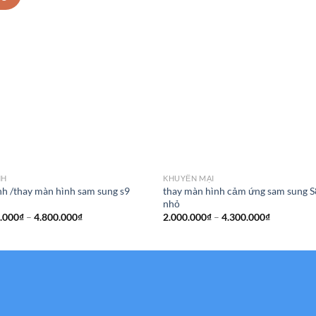
NH
KHUYẾN MẠI
nh /thay màn hình sam sung s9
thay màn hình cảm ứng sam sung S
nhỏ
Khoảng
Khoảng
.000
₫
–
4.800.000
₫
2.000.000
₫
–
4.300.000
₫
giá:
giá:
từ
từ
1.500.000₫
2.000.000
đến
đến
4.800.000₫
4.300.000